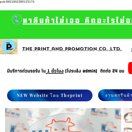
pub-8921902385125174
หาสินค้าไม่เจอ คิดอะไรไม่
The print and promotion CO.,Ltd.
มีบรีการด่วนรอรับ ใน
1 ชั่วโมง
(โปรแจ้ง admin) ติดต่อ 24 ชม
งานสกรีนผ้
NEW Website โดย Theprint