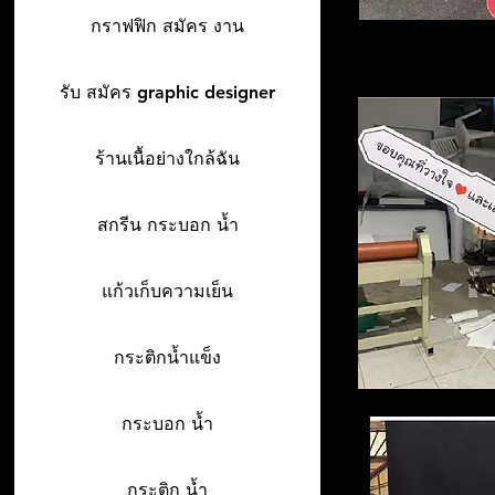
กราฟฟิก สมัคร งาน
รับ สมัคร graphic designer
ร้านเนื้อย่างใกล้ฉัน
สกรีน กระบอก น้ำ
แก้วเก็บความเย็น
กระติกน้ำแข็ง
กระบอก น้ำ
กระติก น้ำ