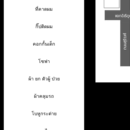
ที่คาดผม
กิ๊ปติดผม
คอกกั้นเด็ก
โซฟา
ผ้า ยก ตัวผู้ ป่วย
ผ้าคลุมรถ
โบหูกระต่าย