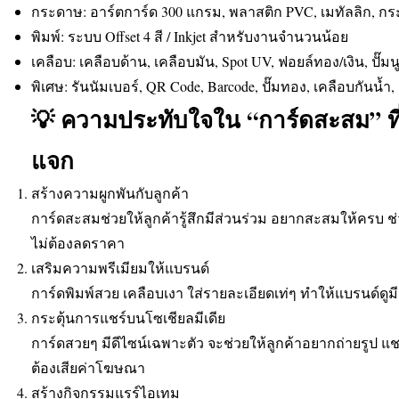
กระดาษ: อาร์ตการ์ด 300 แกรม, พลาสติก PVC, เมทัลลิก, 
พิมพ์: ระบบ Offset 4 สี / Inkjet สำหรับงานจำนวนน้อย
เคลือบ: เคลือบด้าน, เคลือบมัน, Spot UV, ฟอยล์ทอง/เงิน, ปั๊มน
พิเศษ: รันนัมเบอร์, QR Code, Barcode, ปั๊มทอง, เคลือบกันน้ำ,
💡 ความประทับใจใน “การ์ดสะสม” ที
แจก
สร้างความผูกพันกับลูกค้า
การ์ดสะสมช่วยให้ลูกค้ารู้สึกมีส่วนร่วม อยากสะสมให้ครบ 
ไม่ต้องลดราคา
เสริมความพรีเมียมให้แบรนด์
การ์ดพิมพ์สวย เคลือบเงา ใส่รายละเอียดเท่ๆ ทำให้แบรนด์ดูม
กระตุ้นการแชร์บนโซเชียลมีเดีย
การ์ดสวยๆ มีดีไซน์เฉพาะตัว จะช่วยให้ลูกค้าอยากถ่ายรูป แ
ต้องเสียค่าโฆษณา
สร้างกิจกรรมแรร์ไอเทม