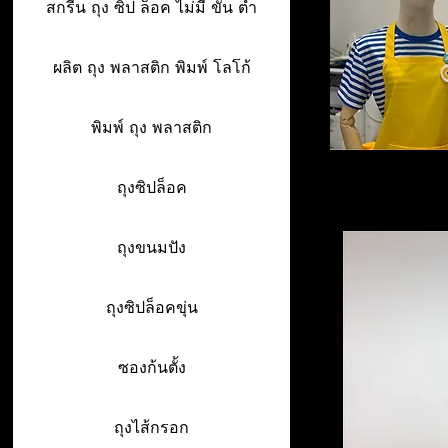
สกรีน ถุง ซิป ล็อค ไม่มี ขั้น ต่ำ
ผลิต ถุง พลาสติก พิมพ์ โลโก้
พิมพ์ ถุง พลาสติก
ถุงซิปล็อค
ถุงขนมปัง
ถุงซิปล็อคขุ่น
ซองก้นตั้ง
ถุงไส้กรอก