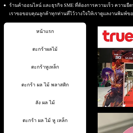
ร้านค้าออนไลน์ และธุรกิจ SME ที่ต้องการความเร็ว ความย
เราขอขอบคุณลูกค้าทุกท่านที่ไว้วางใจให้เราดูแลงานพิมพ์ข
หน้าแรก
ตะกร้าผลไม้
ตะกร้าหูเหล็ก
ตะกร้า ผล ไม้ พลาสติก
ลัง ผล ไม้
ตะกร้า ผล ไม้ หู เหล็ก