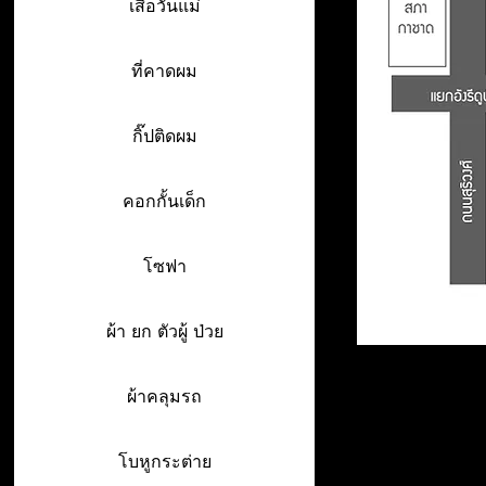
เสื้อวันแม่
ที่คาดผม
กิ๊ปติดผม
คอกกั้นเด็ก
โซฟา
ผ้า ยก ตัวผู้ ป่วย
ผ้าคลุมรถ
โบหูกระต่าย