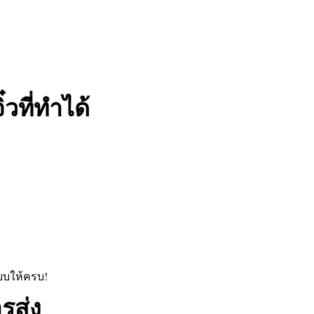
๋วที่ทำได้
แบบให้ครบ!
รส่ง