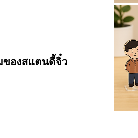
ของสแตนดี้จิ๋ว