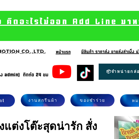
อ คิดอะไรไม่ออก Add Line มาหา เ
otion CO.,Ltd.
มีสินค้า ราคาส่ง ขายส่งสำเพ็ง
หน้าแรก
📦จำหน่ายกล่อ
้ง admin) ติดต่อ 24 ชม
งานสกรีนผ้า
ของชำร่วย
nt
หม
แต่งโต๊ะสุดน่ารัก สั่ง