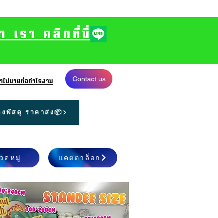
รา คลิกที่นี่
Contact us
 นำไปขายต่อกำไรงาม
งพัสดุ ราคาส่ง📦
วดหมู่
แคตตาล็อก