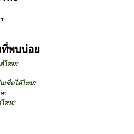
พฯ)
ี่พบบ่อย
ได้ไหม?
นเซ็ตได้ไหม?
ละคร
่ไหน?