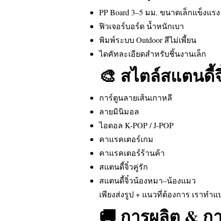
PP Board 3–5 มม. ขนาดเล็กแข็งแรง
ฟิวเจอร์บอร์ด น้ำหนักเบา
พิมพ์ระบบ Outdoor สีไม่เพี้ยน
ไดคัทละเอียดสำหรับชิ้นงานเล็ก
🎨 สไตล์สแตนดี้จิ
การ์ตูนลายเส้นเกาหลี
ลายมินิมอล
ไอดอล K-POP / J-POP
คาแรคเตอร์เกม
คาแรคเตอร์ร้านค้า
สแตนดี้จิ๋วคู่รัก
สแตนดี้จิ๋วน้องหมา–น้องแมว
เพียงส่งรูป + แนวที่ต้องการ เราทำ
🚚 การผลิต & กา