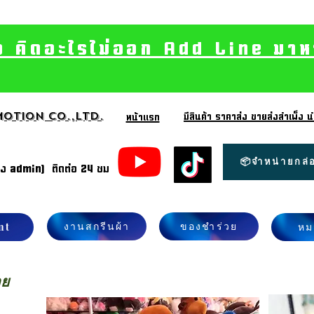
อ คิดอะไรไม่ออก Add Line มาหา เ
otion CO.,Ltd.
มีสินค้า ราคาส่ง ขายส่งสำเพ็ง
หน้าแรก
📦จำหน่ายกล่อ
้ง admin) ติดต่อ 24 ชม
งานสกรีนผ้า
ของชำร่วย
nt
หม
าย