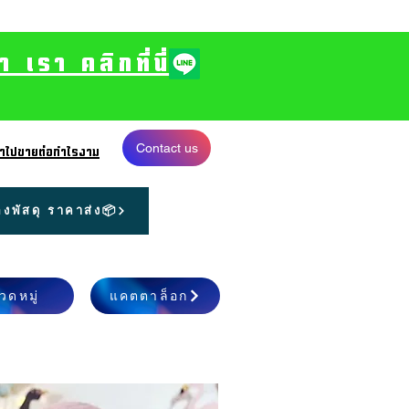
รา คลิกที่นี่
Contact us
 นำไปขายต่อกำไรงาม
งพัสดุ ราคาส่ง📦
วดหมู่
แคตตาล็อก