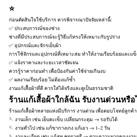
⭐
ก่อนตัดสินใจใช้บริการ ควรพิจารณาปัจจัยเหล่านี้:
✅ ประสบการณ์ของช่าง
ช่างที่มีประสบการณ์จะรู้วิธีแก้ทรงให้เหมาะกับรูปร่าง
✅ อุปกรณ์และจักรเย็บผ้า
การใช้จักรและอุปกรณ์ที่เหมาะสม ทำให้งานเรียบร้อยและแข
✅ แจ้งราคาและระยะเวลาชัดเจน
ควรรู้ราคาก่อนทำ เพื่อป้องกันค่าใช้จ่ายเกินงบ
✅ ผลงานเรียบร้อย ไม่ต้องแก้ซ้ำ
งานแก้เสื้อผ้าที่ดี ควรใส่ได้จริงและดูเป็นธรรมชาติ
ร้านแก้เสื้อผ้าใกล้ฉัน รับงานด่วนหรือ
ร้านแก้เสื้อผ้าหลายแห่งมีบริการ งานด่วน เพื่อตอบโจทย์ลูกค้าท
🪡 งานเล็ก เช่น เย็บตะเข็บ เปลี่ยนกระดุม → รอรับได้
🪡 งานทั่วไป เช่น แก้ขากางเกง แก้เอว → 1–2 วัน
🪡 งานละเอียด เช่น แก้สูท ชุดราตรี → ตามความยากของงาน