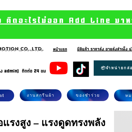
อ คิดอะไรไม่ออก Add Line มาหา เ
otion CO.,Ltd.
มีสินค้า ราคาส่ง ขายส่งสำเพ็ง
หน้าแรก
📦จำหน่ายกล่อ
้ง admin) ติดต่อ 24 ชม
งานสกรีนผ้า
ของชำร่วย
nt
หม
่อแรงสูง – แรงดูดทรงพลัง