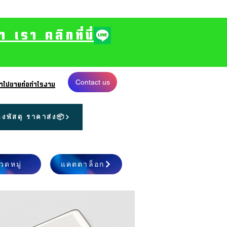
รา คลิกที่นี่
Contact us
 นำไปขายต่อกำไรงาม
งพัสดุ ราคาส่ง📦
วดหมู่
แคตตาล็อก