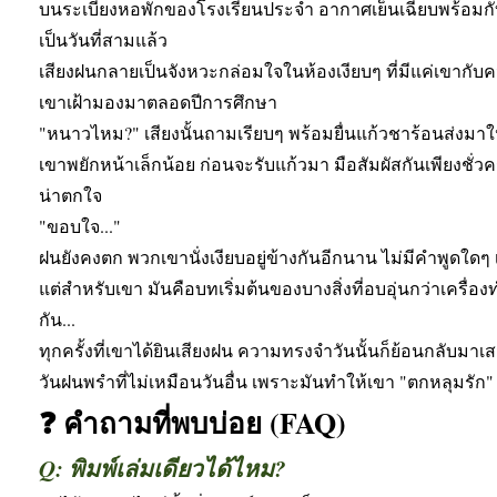
บนระเบียงหอพักของโรงเรียนประจำ อากาศเย็นเฉียบพร้อม
เป็นวันที่สามแล้ว
เสียงฝนกลายเป็นจังหวะกล่อมใจในห้องเงียบๆ ที่มีแค่เขากับคนๆ
เขาเฝ้ามองมาตลอดปีการศึกษา
"หนาวไหม?" เสียงนั้นถามเรียบๆ พร้อมยื่นแก้วชาร้อนส่งมาใ
เขาพยักหน้าเล็กน้อย ก่อนจะรับแก้วมา มือสัมผัสกันเพียงชั่วค
น่าตกใจ
"ขอบใจ..."
ฝนยังคงตก พวกเขานั่งเงียบอยู่ข้างกันอีกนาน ไม่มีคำพูดใดๆ เ
แต่สำหรับเขา มันคือบทเริ่มต้นของบางสิ่งที่อบอุ่นกว่าเครื่
กัน...
ทุกครั้งที่เขาได้ยินเสียงฝน ความทรงจำวันนั้นก็ย้อนกลับมา
วันฝนพรำที่ไม่เหมือนวันอื่น เพราะมันทำให้เขา "ตกหลุมรัก"
❓ คำถามที่พบบ่อย (FAQ)
Q: พิมพ์เล่มเดียวได้ไหม?