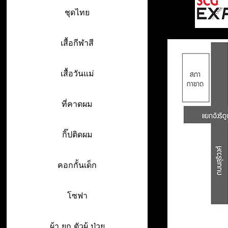
ชุดไทย
เสื้อกีฬาสี
เสื้อวันแม่
ที่คาดผม
กิ๊ปติดผม
คอกกั้นเด็ก
โซฟา
ผ้า ยก ตัวผู้ ป่วย