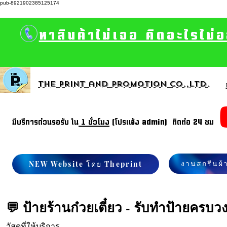
pub-8921902385125174
หาสินค้าไม่เจอ คิดอะไรไม่
The print and promotion CO.,Ltd.
มีบรีการด่วนรอรับ ใน
1 ชั่วโมง
(โปรแจ้ง admin) ติดต่อ 24 ชม
งานสกรีนผ้
NEW Website โดย Theprint
💬 ป้ายร้านก๋วยเตี๋ยว - รับทำป้ายครบว
วัสดุที่ให้บริการ