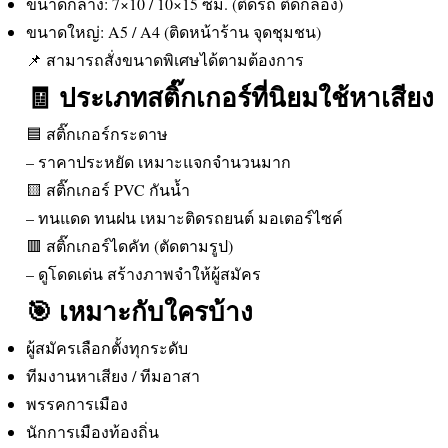
ขนาดกลาง: 7×10 / 10×15 ซม. (ติดรถ ติดกล่อง)
ขนาดใหญ่: A5 / A4 (ติดหน้าร้าน จุดชุมชน)
📌 สามารถสั่งขนาดพิเศษได้ตามต้องการ
🧾 ประเภทสติ๊กเกอร์ที่นิยมใช้หาเสียง
🟦 สติ๊กเกอร์กระดาษ
– ราคาประหยัด เหมาะแจกจำนวนมาก
🟨 สติ๊กเกอร์ PVC กันน้ำ
– ทนแดด ทนฝน เหมาะติดรถยนต์ มอเตอร์ไซค์
🟥 สติ๊กเกอร์ไดคัท (ตัดตามรูป)
– ดูโดดเด่น สร้างภาพจำให้ผู้สมัคร
🎯 เหมาะกับใครบ้าง
ผู้สมัครเลือกตั้งทุกระดับ
ทีมงานหาเสียง / ทีมอาสา
พรรคการเมือง
นักการเมืองท้องถิ่น