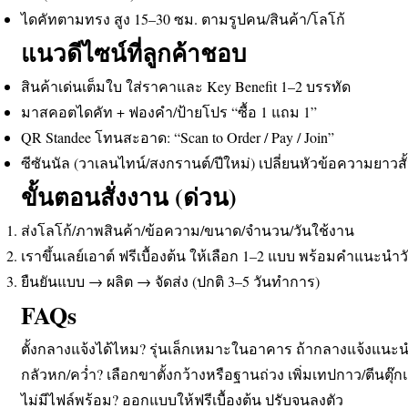
ไดคัทตามทรง สูง 15–30 ซม. ตามรูปคน/สินค้า/โลโก้
แนวดีไซน์ที่ลูกค้าชอบ
สินค้าเด่นเต็มใบ ใส่ราคาและ Key Benefit 1–2 บรรทัด
มาสคอตไดคัท + ฟองคำ/ป้ายโปร “ซื้อ 1 แถม 1”
QR Standee โทนสะอาด: “Scan to Order / Pay / Join”
ซีซันนัล (วาเลนไทน์/สงกรานต์/ปีใหม่) เปลี่ยนหัวข้อความยาวสั้
ขั้นตอนสั่งงาน (ด่วน)
ส่งโลโก้/ภาพสินค้า/ข้อความ/ขนาด/จำนวน/วันใช้งาน
เราขึ้นเลย์เอาต์ ฟรีเบื้องต้น ให้เลือก 1–2 แบบ พร้อมคำแนะนำวั
ยืนยันแบบ → ผลิต → จัดส่ง (ปกติ 3–5 วันทำการ)
FAQs
ตั้งกลางแจ้งได้ไหม? รุ่นเล็กเหมาะในอาคาร ถ้ากลางแจ้งแนะน
กลัวหก/คว่ำ? เลือกขาตั้งกว้างหรือฐานถ่วง เพิ่มเทปกาว/ตีนตุ๊ก
ไม่มีไฟล์พร้อม? ออกแบบให้ฟรีเบื้องต้น ปรับจนลงตัว