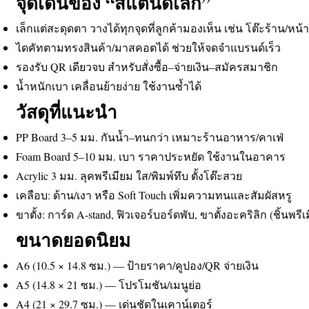
จุดเด่นของ “สแตนดี้เล็ก”
เล็กแต่สะดุดตา วางได้ทุกจุดที่ลูกค้ามองเห็น เช่น โต๊ะร้าน/หน้
ไดคัทตามทรงสินค้า/มาสคอตได้ ช่วยให้จดจำแบรนด์เร็ว
รองรับ QR เดียวจบ สำหรับสั่งซื้อ–จ่ายเงิน–สมัครสมาชิก
น้ำหนักเบา เคลื่อนย้ายง่าย ใช้งานซ้ำได้
วัสดุที่แนะนำ
PP Board 3–5 มม. กันน้ำ–ทนกว่า เหมาะร้านอาหาร/คาเฟ่
Foam Board 5–10 มม. เบา ราคาประหยัด ใช้งานในอาคาร
Acrylic 3 มม. ลุคพรีเมียม ใส/พิมพ์ทึบ ตั้งโต๊ะสวย
เคลือบ: ด้าน/เงา หรือ Soft Touch เพิ่มความทนและสัมผัสหรู
ขาตั้ง: การ์ด A-stand, ฟิวเจอร์บอร์ดพับ, ขาตั้งอะคริลิก (ชิ้นพรีเ
ขนาดยอดนิยม
A6 (10.5 × 14.8 ซม.) — ป้ายราคา/คูปอง/QR จ่ายเงิน
A5 (14.8 × 21 ซม.) — โปรโมชัน/เมนูย่อ
A4 (21 × 29.7 ซม.) — เด่นชัดในเคาน์เตอร์