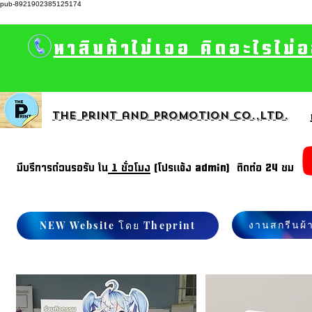
pub-8921902385125174
หาสินค้าไม่เจอ คิดอะไรไม่
The print and promotion CO.,Ltd.
มีบรีการด่วนรอรับ ใน
1 ชั่วโมง
(โปรแจ้ง admin) ติดต่อ 24 ชม
งานสกรีนผ้
NEW Website โดย Theprint