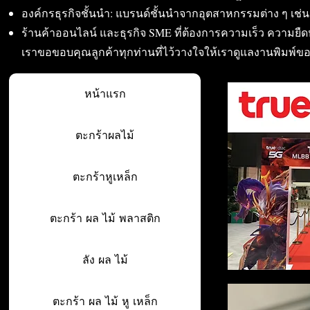
องค์กรธุรกิจชั้นนำ: แบรนด์ชั้นนำจากอุตสาหกรรมต่าง ๆ เช่น อา
ร้านค้าออนไลน์ และธุรกิจ SME ที่ต้องการความเร็ว ความย
เราขอขอบคุณลูกค้าทุกท่านที่ไว้วางใจให้เราดูแลงานพิมพ์ข
หน้าแรก
ตะกร้าผลไม้
ตะกร้าหูเหล็ก
ตะกร้า ผล ไม้ พลาสติก
ลัง ผล ไม้
ตะกร้า ผล ไม้ หู เหล็ก