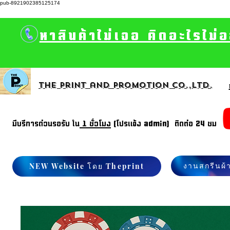
pub-8921902385125174
หาสินค้าไม่เจอ คิดอะไรไม่
The print and promotion CO.,Ltd.
มีบรีการด่วนรอรับ ใน
1 ชั่วโมง
(โปรแจ้ง admin) ติดต่อ 24 ชม
งานสกรีนผ้
NEW Website โดย Theprint