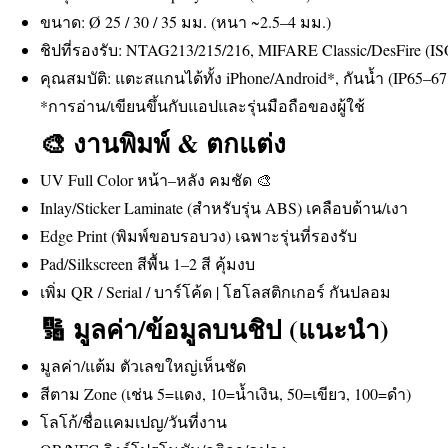
ขนาด: Ø 25 / 30 / 35 มม. (หนา ~2.5–4 มม.)
ชิปที่รองรับ: NTAG213/215/216, MIFARE Classic/DesFire (I
คุณสมบัติ: แตะสแกนได้ทั้ง iPhone/Android*, กันน้ำ (IP65–67
*การอ่าน/เขียนขึ้นกับแอปและรุ่นมือถือของผู้ใช้
🎨 งานพิมพ์ & ตกแต่ง
UV Full Color หน้า–หลัง คมชัด 🎨
Inlay/Sticker Laminate (สำหรับรุ่น ABS) เคลือบด้าน/เงา
Edge Print (พิมพ์ขอบรอบวง) เฉพาะรุ่นที่รองรับ
Pad/Silkscreen สีพื้น 1–2 สี คุ้มงบ
เพิ่ม QR / Serial / บาร์โค้ด | โฮโลสติกเกอร์ กันปลอม
🔢 มูลค่า/ข้อมูลบนชิป (แนะนำ)
มูลค่า/แต้ม ตัวเลขใหญ่เห็นชัด
สีตาม Zone (เช่น 5=แดง, 10=น้ำเงิน, 50=เขียว, 100=ดำ)
โลโก้/ชื่อแคมเปญ/วันที่งาน