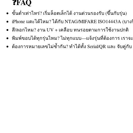
❓FAQ
ขั้นต่ำเท่าไหร่? เริ่มล็อตเล็กได้ งานด่วนรองรับ (ขึ้นกับรุ่น)
iPhone แตะได้ไหม? ได้กับ NTAG/MIFARE ISO14443A (บางฟีเ
สี/ลอกไหม? งาน UV + เคลือบ ทนรอยตามการใช้งานปกติ
พิมพ์ขอบได้ทุกรุ่นไหม? ไม่ทุกแบบ—แจ้งรุ่นที่ต้องการ เราจ
ต้องการหมายเลขไม่ซ้ำกัน? ทำได้ทั้ง Serial/QR และ จับคู่ก