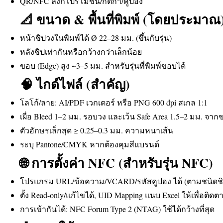
QR/NFC ลิงก์โปรโมชัน/กติกา/คูปอง
📐 ขนาด & พื้นที่พิมพ์ (โดยประมาณ
หน้าชิปวงในพิมพ์ได้ Ø 22–28 มม. (ขึ้นกับรุ่น)
หลังชิปเท่ากันหรือกว้างกว่าเล็กน้อย
ขอบ (Edge) สูง ~3–5 มม. สำหรับรุ่นที่พิมพ์ขอบได้
🧠 ไกด์ไฟล์ (สำคัญ)
โลโก้/ลาย: AI/PDF เวกเตอร์ หรือ PNG 600 dpi สเกล 1:1
เผื่อ Bleed 1–2 มม. รอบวง และเว้น Safe Area 1.5–2 มม. 
ตัวอักษรเล็กสุด ≥ 0.25–0.3 มม. ความหนาเส้น
ระบุ Pantone/CMYK หากต้องคุมสีแบรนด์
🌐 การตั้งค่า NFC (สำหรับรุ่น NFC)
โปรแกรม URL/ข้อความ/VCARD/รหัสคูปอง ได้ (ตามชนิดชิ
ตั้ง Read-only/แก้ไขได้, UID Mapping แนบ Excel ให้เพื่อติดต
การเข้ากันได้: NFC Forum Type 2 (NTAG) ใช้ได้กว้างที่สุด