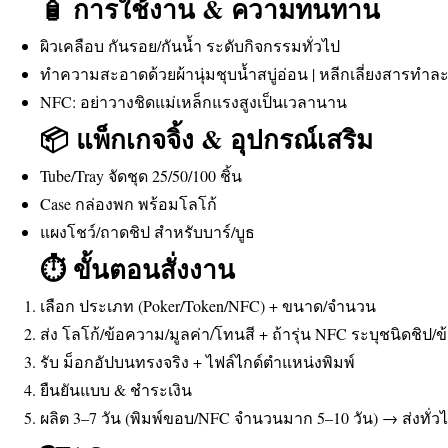
🧴 การใช้งาน & ความทนทาน
ผิวเคลือบ กันรอย/กันน้ำ ระดับกิจกรรมทั่วไป
ทำความสะอาดด้วยผ้านุ่มชุบน้ำสบู่อ่อน | หลีกเลี่ยงสารทำ
NFC: อย่าวางชิดแม่เหล็กแรงสูงเป็นเวลานาน
📦 แพ็กเกจจิ้ง & อุปกรณ์เสริม
Tube/Tray จัดชุด 25/50/100 ชิ้น
Case กล่องพก พร้อมโลโก้
แผงโชว์/ถาดชิป สำหรับบาร์/บูธ
⏱️ ขั้นตอนสั่งงาน
เลือก ประเภท (Poker/Token/NFC) + ขนาด/จำนวน
ส่ง โลโก้/ข้อความ/มูลค่า/โทนสี + ถ้ารุ่น NFC ระบุชนิดชิป/ข้
รับ ม็อกอัปบนทรงจริง + ไฟล์ไกด์ตำแหน่งพิมพ์
ยืนยันแบบ & ชำระเงิน
ผลิต 3–7 วัน (พิมพ์ขอบ/NFC จำนวนมาก 5–10 วัน) → ส่งทั่ว