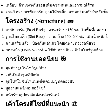
เคลือบ: ด้าน/เงา/กันรอย เพิ่มความทนและอารมณ์สีรถ
ฐาน/โครง: ขาพับการ์ด, ฐานไม้/เหล็ก, คานเสริมหลังสำหรับชิ้
โครงสร้าง (Structure) 🧱
ขาพับการ์ด (Easel Back) – งานกว้าง ≤150 ซม. ในพื้นที่ลมสงบ
ฐานไม้/เหล็ก (Slot Base) – งานกว้าง 150–200 ซม. เพิ่มน้ำหนักใ
คานเสริมหลัง – ป้องกันแอ่นตัว โดยเฉพาะทรงรถที่ยาว
สองหน้า (Double-Sided) – ใช้กับทางเดิน 2 ฝั่งในโชว์รูม/ห้าง
การใช้งานยอดนิยม 🎯
มุมถ่ายรูปในโชว์รูม/ห้าง
เวทีเปิดตัวรุ่น/สีพิเศษ
จุดโปรโมชันไฟแนนซ์/แคมเปญทดลองขับ
บูธงานแฟร์/มอเตอร์โชว์
หน้าร้านอุปกรณ์แต่งรถ/คาร์แคร์
เค้าโครงดีไซน์ที่แนะนำ 🎨