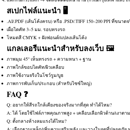
สเปกไฟล์แนะนำ 🖥️
.AI/.PDF (เส้นโค้งครบ) หรือ .PSD/.TIFF 150–200 PPI ที่ขนาดจร
เผื่อไดคัท 3–5 มม. รอบทรงรถ
โหมดสี CMYK + ฝังฟอนต์/แปลงเส้นโค้ง
แกลเลอรีแนะนำสำหรับลงเว็บ 🖼️
ภาพมุม 45° เห็นทรงรถ + ความหนา + ฐาน
ภาพใกล้ขอบไดคัท/ผิวเคลือบ
ภาพใช้งานจริงในโชว์รูม/บูธ
ภาพการพับเก็บ/ประกอบ (สำหรับไซซ์ใหญ่)
FAQ ❓
Q: อยากให้สีรถใกล้เคียงของจริงมากที่สุด ทำได้ไหม?
A: ได้ โดยใช้ไฟล์ภาพคุณภาพสูง + เคลือบเลือกผิวด้าน/เงาต
Q: ตั้งกลางห้างลมแรงได้ไหม?
A: เลือกฐานเหล็ก/เพิ่มคานเสริมหลัง และวางในจุดที่ปลอดภัย