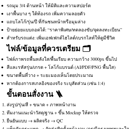
รถมุม 3/4 ด้านหน้า ให้มิติและความสปอร์ต
เงาพื้นบาง ๆ ใต้ท้องรถ เพิ่มความลอยตัว
แถบโลโก้/รุ่น/ปี ที่กันชนหน้าหรือมุมล่าง
ป้ายย่อยแบบถอดได้: “ราคาพิเศษ/ทดลองขับ/จุดลงทะเบียน”
สำหรับรถแต่ง: เพิ่มเอฟเฟกต์ไฮไลต์/เบรกไลท์ให้ดูมีชีวิต
ไฟล์/ข้อมูลที่ควรเตรียม 🗂️
ไฟล์ภาพรถพื้นหลังใส/พื้นเรียบ ความกว้าง 3000px ขึ้นไป
สีและรหัสรุ่น/เกรด + โลโก้แบรนด์ (AI/PDF/PNG พื้นใส)
ขนาดพื้นที่วาง + ระยะมองเห็นโดยประมาณ
หากต้องการสเกลอิงของจริง ระบุสัดส่วน (เช่น 1:4)
ขั้นตอนสั่งงาน 🪜
ส่งรูป/รุ่น/สี + ขนาด + ภาพหน้างาน
ทีมงานแนะนำวัสดุ/ฐาน + ขึ้น Mockup ให้ตรวจ
ยืนยันแบบ → ผลิตจริง → QC
แพ็กกันกระแทก → จัดส่ง/ติดตั้งหน้างาน (กรณีกรุงเทพฯและใกล