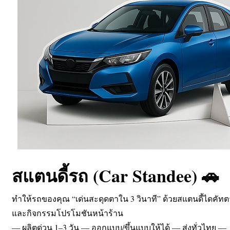
สแตนดี้รถ (Car Standee) 🚗
ทำให้รถของคุณ “เด่นสะดุดตาใน 3 วินาที” ด้วยสแตนดี้ไดคัทตา
และกิจกรรมโปรโมชันหน้าร้าน
— ผลิตด่วน 1–3 วัน — ออกแบบ/ขึ้นแบบให้ได้ — ส่งทั่วไทย —