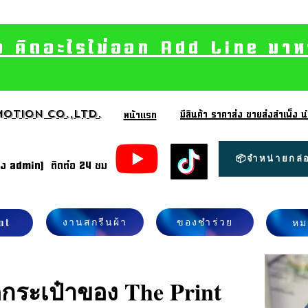
อ คิดอะไรไม่ออก Add Line มาหา เ
otion CO.,Ltd.
มีสินค้า ราคาส่ง ขายส่งสำเพ็ง
หน้าแรก
📦จำหน่ายกล่อ
้ง admin) ติดต่อ 24 ชม
งานสกรีนผ้า
ของชำร่วย
nt
หม
ดกระเป๋าของ The Print