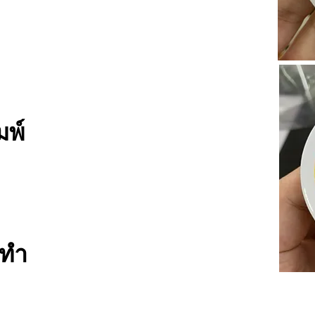
มพ์
งทำ