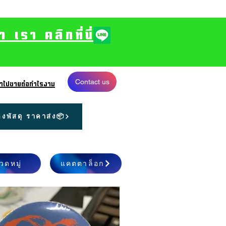
รา คลิกที่นี่
Contact us
 นำไปขายต่อกำไรงาม
งพัสดุ ราคาส่ง📦
วดหมู่
แคตตาล็อก