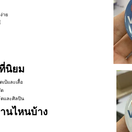
ง่าย
์
ี่นิยม
เป้และเสื้อ
ัด
ีตและศิลปิน
งานไหนบ้าง