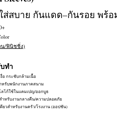
่สบาย กันแดด–กันรอย พร้อม
0+
Color
/ฟินิชชิ่ง)
ับทำ
งื่อ กระชับกล้ามเนื้อ
ดดสำหรับพนักงานภาคสนาม
ย/โลโก้ใช้ในแคมเปญ/ออกบูธ
แสงสำหรับงานกลางคืน/ความปลอดภัย
้งเดียวสำหรับงานครัว/โรงงาน (ออปชัน)