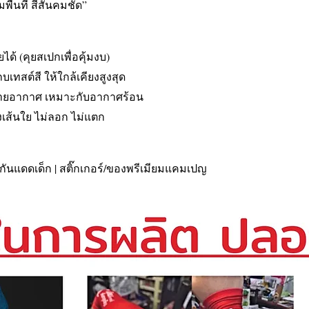
ื้นที่ สีสันคมชัด”
ได้ (คุยสเปกเพื่อคุ้มงบ)
เทสต์สี ให้ใกล้เคียงสูงสุด
ระบายอากาศ เหมาะกับอากาศร้อน
งเส้นใย ไม่ลอก ไม่แตก
งแขนกันแดดเด็ก | สติ๊กเกอร์/ของพรีเมียมแคมเปญ