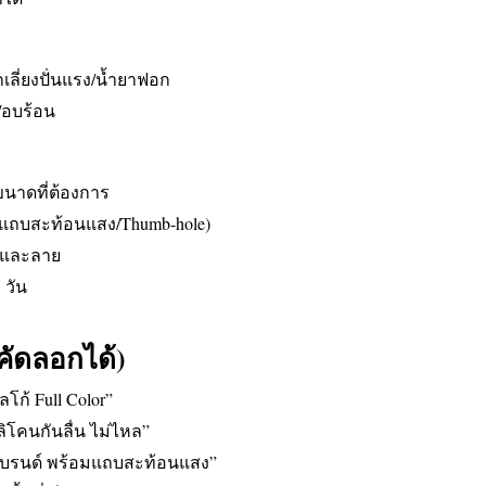
กเลี่ยงปั่นแรง/น้ำยาฟอก
/อบร้อน
ขนาดที่ต้องการ
ลื่น/แถบสะท้อนแสง/Thumb-hole)
ก้และลาย
 วัน
คัดลอกได้)
โก้ Full Color”
ลิโคนกันลื่น ไม่ไหล”
บรนด์ พร้อมแถบสะท้อนแสง”