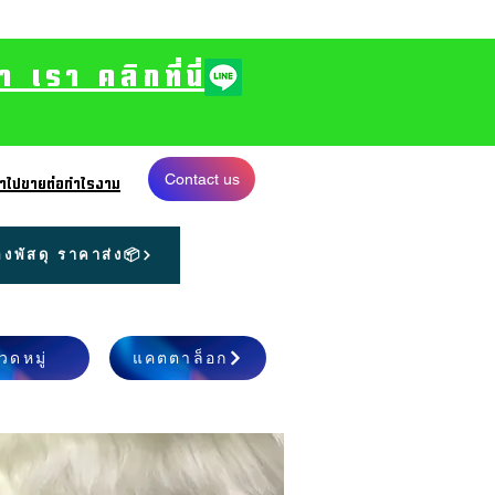
รา คลิกที่นี่
Contact us
 นำไปขายต่อกำไรงาม
งพัสดุ ราคาส่ง📦
วดหมู่
แคตตาล็อก