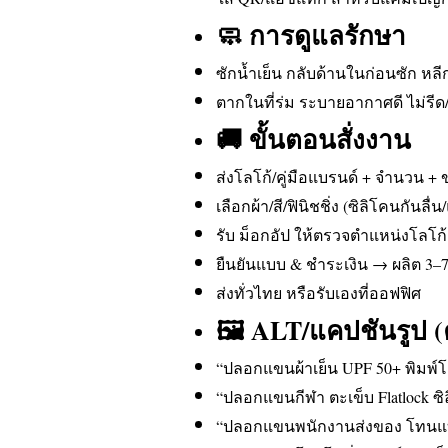
🧼 การดูแลรักษา
ซักน้ำเย็น กลับด้านในก่อนซัก หลี
ตากในที่ร่ม ระบายอากาศดี ไม่รีด
🚚 ขั้นตอนสั่งงาน
ส่งโลโก้/คู่มือแบรนด์ + จำนวน + 
เลือกผ้า/สี/ฟินิชชิ่ง (ซิลิโคนกัน
รับ ม็อกอัป ให้ตรวจตำแหน่งโลโ
ยืนยันแบบ & ชำระเงิน → ผลิต 3–7
ส่งทั่วไทย หรือรับเองที่ออฟฟิศ
🖼 ALT/แคปชันรูป (
“ปลอกแขนผ้าเย็น UPF 50+ พิมพ์โล
“ปลอกแขนกีฬา ตะเข็บ Flatlock ซิ
“ปลอกแขนพนักงานส่งของ โทนแ