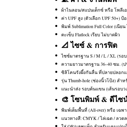
ผ้าไนลอน/สแปนเด็กซ์ หรือ โพลีเอ
ค่า UPF สูง (ตัวเลือก UPF 50+) ป้
พิมพ์ Sublimation Full Color (เนีย
ตะเข็บ Flatlock เรียบ ไม่บาดผิว
📐 ไซซ์ & การฟิต
ไซซ์มาตรฐาน S / M / L / XL (รอ
ความยาวมาตรฐาน 36–40 ซม. (ปร
ซิลิโคนรังผึ้งกันลื่น ที่ปลายปลอ
รุ่น Thumb-hole (ช่องนิ้วโป้ง) สำห
แนะนำส่ง รอบต้นแขน (เส้นรอบวงสูง
🎨 โซนพิมพ์ & ดีไซน
พิมพ์เต็มพื้นที่ (All-over) หรือ 
แนวทางสี: CMYK / ไล่เฉด / ลวดล
ใส่ QR/แฮชแท็ก สำหรับแคมเปญก็