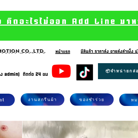
อ คิดอะไรไม่ออก Add Line มาหา เ
otion CO.,Ltd.
มีสินค้า ราคาส่ง ขายส่งสำเพ็ง
หน้าแรก
📦จำหน่ายกล่อ
้ง admin) ติดต่อ 24 ชม
งานสกรีนผ้า
ของชำร่วย
nt
หม