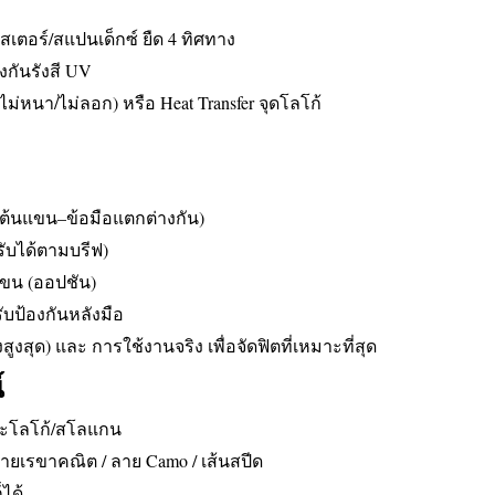
สเตอร์/สแปนเด็กซ์ ยืด 4 ทิศทาง
องกันรังสี UV
น ไม่หนา/ไม่ลอก) หรือ Heat Transfer จุดโลโก้
บต้นแขน–ข้อมือแตกต่างกัน)
ับได้ตามบรีฟ)
กแขน (ออปชัน)
รับป้องกันหลังมือ
สุด) และ การใช้งานจริง เพื่อจัดฟิตที่เหมาะที่สุด
์
เฉพาะโลโก้/สโลแกน
ายเรขาคณิต / ลาย Camo / เส้นสปีด
ได้