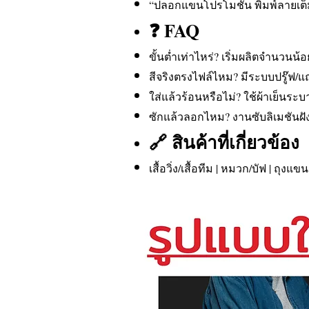
“ปลอกแขนโปรโมชั่น พิมพ์ลายเต็มพ
❓ FAQ
ขั้นต่ำเท่าไหร่? เริ่มผลิตจำนวนน้อย
สีจริงตรงไฟล์ไหม? มีระบบปรู๊ฟ/แถบ
ใส่แล้วร้อนหรือไม่? ใช้ผ้าเย็น
ซักแล้วลอกไหม? งานซับลิเมชันฝั
🔗 สินค้าที่เกี่ยวข้อง
เสื้อวิ่ง/เสื้อทีม | หมวก/บัฟ | ถุ