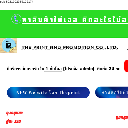
pub-8921902385125174
หาสินค้าไม่เจอ คิดอะไรไม่
The print and promotion CO.,Ltd.
มีบรีการด่วนรอรับ ใน
1 ชั่วโมง
(โปรแจ้ง admin) ติดต่อ 24 ชม
งานสกรีนผ้
NEW Website โดย Theprint
ถุงคลุมขา
ถุงคลุม
คู่ละ 15บ