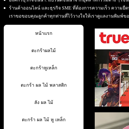
ร้านค้าออนไลน์ และธุรกิจ SME ที่ต้องการความเร็ว ความย
เราขอขอบคุณลูกค้าทุกท่านที่ไว้วางใจให้เราดูแลงานพิมพ์ข
หน้าแรก
ตะกร้าผลไม้
ตะกร้าหูเหล็ก
ตะกร้า ผล ไม้ พลาสติก
ลัง ผล ไม้
ตะกร้า ผล ไม้ หู เหล็ก