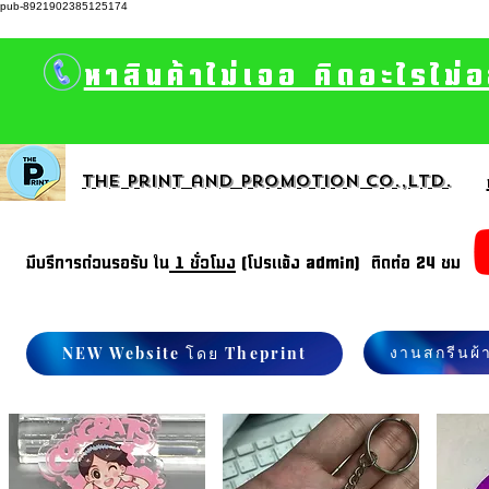
pub-8921902385125174
หาสินค้าไม่เจอ คิดอะไรไม่
The print and promotion CO.,Ltd.
มีบรีการด่วนรอรับ ใน
1 ชั่วโมง
(โปรแจ้ง admin) ติดต่อ 24 ชม
งานสกรีนผ้
NEW Website โดย Theprint