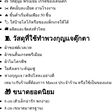
🧸 วัสดุนุ่ม พรีเมียม เกรดของเล่นเด็ก
✂️ ตัดเย็บละเอียด งานโรงงาน
🔥 ขั้นต่ำเริ่มต้นเพียง 50 ชิ้น
🏷️ ใส่ป้ายโลโก้หรือซองแพ็กเกจให้ได้
🚚 ผลิตและจัดส่งทั่วไทย
🧵 วัสดุที่ใช้ทำพวงกุญแจตุ๊กตา
ผ้าซอฟต์เวลเวท
ผ้าขนสั้นเกรดพรีเมียม
ผ้าไมโครพีช
ใยสังเคราะห์นุ่มฟู
ห่วงกุญแจ / คลิปโลหะอย่างดี
เหมาะกับร้านที่ต้องการ Mascot ประจำร้าน หรือใช้เป็นของแถ
🎁 ขนาดยอดนิยม
6 cm (ตัวเล็กน่ารัก พกง่าย)
8 cm (ขนาดมาตรฐาน)