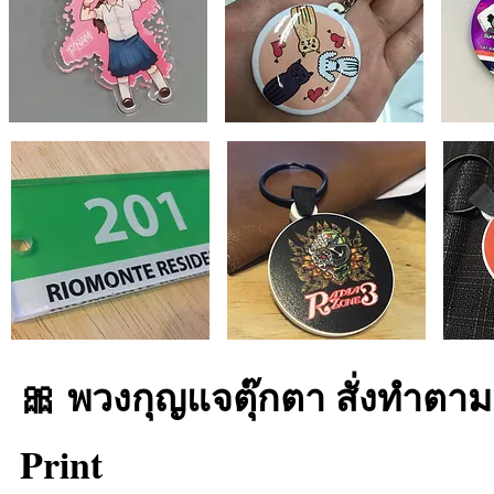
🎀 พวงกุญแจตุ๊กตา สั่งทำตา
Print