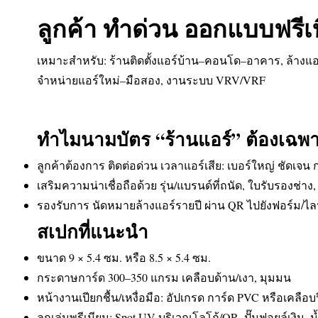
ลูกค้า ทำด่วน ออกแบบฟรีเบ
เหมาะสำหรับ: ร้านติดตั้งแอร์บ้าน–คอนโด–อาคาร, ล้างแอ
จำหน่ายแอร์ใหม่–มือสอง, งานระบบ VRV/VRF
ทำไมนามบัตร “ร้านแอร์” ต้องเฉพ
ลูกค้าต้องการ ติดต่อด่วน เวลาแอร์เสีย: เบอร์ใหญ่ ชัดเจ
เสริมความน่าเชื่อถือด้วย รุ่น/แบรนด์ที่ถนัด, ใบรับรองช่าง
รองรับการ นัดหมายล้างแอร์รายปี ผ่าน QR ไปยังฟอร์ม/ไลน
สเปกที่แนะนำ
ขนาด 9 × 5.4 ซม. หรือ 8.5 × 5.4 ซม.
กระดาษการ์ด 300–350 แกรม เคลือบด้าน/เงา, มุมมน
หน้างานเปียกชื้น/เหงื่อมือ: อัปเกรด การ์ด PVC หรือเคลือบ
ลูกเล่นพรีเมียม: Spot UV บริเวณโลโก้/QR, ปั๊มฟอยล์เงิน–น้