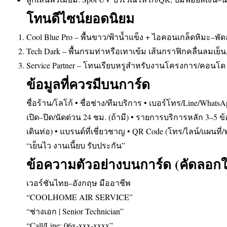
โทนดีไซน์ยอดนิยม
Cool Blue Pro – พื้นขาว/ฟ้าน้ำแข็ง + ไอคอนเกล็ดหิมะ–พั
Tech Dark – พื้นกรมท่าหรือเทาเข้ม เส้นกราฟิกคลื่นลมเย็น,
Service Partner – โทนเรียบหรูสำหรับงานโครงการ/คอนโด ใ
ข้อมูลที่ควรมีบนการ์ด
ชื่อร้าน/โลโก้ • ชื่อช่าง/ทีมบริการ • เบอร์โทร/Line/WhatsAp
เปิด–ปิด/นัดด่วน 24 ชม. (ถ้ามี) • รายการบริการหลัก 3–5 ข้อ (
เดินท่อ) • แบรนด์ที่เชี่ยวชาญ • QR Code (โทร/ไลน์/แผนที่
“เย็นไว งานเนี้ยบ รับประกัน”
ข้อความตัวอย่างบนการ์ด (คัดลอกใช
เวอร์ชันไทย–อังกฤษ มืออาชีพ
“COOLHOME AIR SERVICE”
“ช่างเอก | Senior Technician”
“Call/Line: 06x-xxx-xxxx”