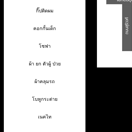
กิ๊ปติดผม
คอกกั้นเด็ก
โซฟา
ผ้า ยก ตัวผู้ ป่วย
ผ้าคลุมรถ
โบหูกระต่าย
เนคไท