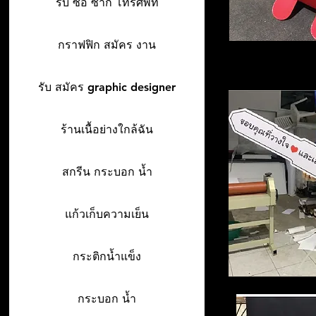
รับ ซื้อ ซาก โทรศัพท์
กราฟฟิก สมัคร งาน
รับ สมัคร graphic designer
ร้านเนื้อย่างใกล้ฉัน
สกรีน กระบอก น้ำ
แก้วเก็บความเย็น
กระติกน้ำแข็ง
กระบอก น้ำ