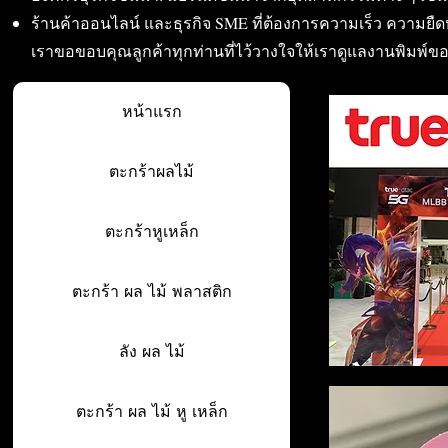
ร้านค้าออนไลน์ และธุรกิจ SME ที่ต้องการความเร็ว ความย
เราขอขอบคุณลูกค้าทุกท่านที่ไว้วางใจให้เราดูแลงานพิมพ์ข
หน้าแรก
ตะกร้าผลไม้
ตะกร้าหูเหล็ก
ตะกร้า ผล ไม้ พลาสติก
ลัง ผล ไม้
ตะกร้า ผล ไม้ หู เหล็ก