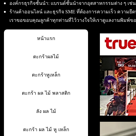
องค์กรธุรกิจชั้นนำ: แบรนด์ชั้นนำจากอุตสาหกรรมต่าง ๆ เช่น อา
ร้านค้าออนไลน์ และธุรกิจ SME ที่ต้องการความเร็ว ความย
เราขอขอบคุณลูกค้าทุกท่านที่ไว้วางใจให้เราดูแลงานพิมพ์ข
หน้าแรก
ตะกร้าผลไม้
ตะกร้าหูเหล็ก
ตะกร้า ผล ไม้ พลาสติก
ลัง ผล ไม้
ตะกร้า ผล ไม้ หู เหล็ก