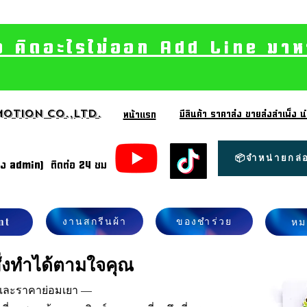
อ คิดอะไรไม่ออก Add Line มาหา เ
otion CO.,Ltd.
มีสินค้า ราคาส่ง ขายส่งสำเพ็ง
หน้าแรก
📦จำหน่ายกล่อ
้ง admin) ติดต่อ 24 ชม
งานสกรีนผ้า
ของชำร่วย
nt
หม
สั่งทำได้ตามใจคุณ
ี และราคาย่อมเยา —