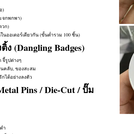
อ)
กระจกพกพา)
ดวก)
อเดอร์เดียวกัน (ขั้นต่ำรวม 100 ชิ้น)
งติ้ง (Dangling Badges)
 จี้รูปต่างๆ
มแฟนคลับ, ของสะสม
ักได้อย่างลงตัว
tal Pins / Die-Cut / ปั๊ม
มดำ