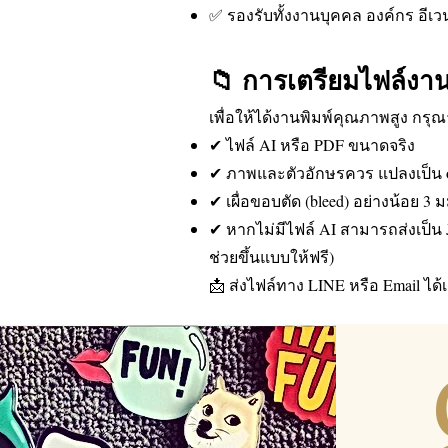
✅ รองรับทั้งงานบุคคล องค์กร อีเว
📁 การเตรียมไฟล์งา
เพื่อให้ได้งานพิมพ์คุณภาพสูง กรุณา
✔ ไฟล์ AI หรือ PDF ขนาดจริง
✔ ภาพและตัวอักษรควร แปลงเป็น o
✔ เผื่อขอบตัด (bleed) อย่างน้อย 3 ม
✔ หากไม่มีไฟล์ AI สามารถส่งเป็น 
ช่วยขึ้นแบบให้ฟรี)
📩 ส่งไฟล์ทาง LINE หรือ Email ได้