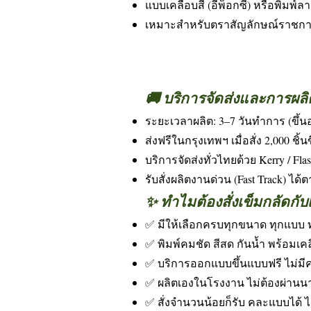
แบบเคลือบสี (อีพ็อกซี่) หรือพิมพ์ลา
เหมาะสำหรับตราสัญลักษณ์ราชการ
🚚 บริการจัดส่งและการผลิ
ระยะเวลาผลิต: 3–7 วันทำการ (ขึ้
ส่งฟรีในกรุงเทพฯ เมื่อสั่ง 2,000 ชิ้น
บริการจัดส่งทั่วไทยด้วย Kerry / Fla
รับสั่งผลิตงานด่วน (Fast Track) ได
✨ ทำไมต้องสั่งเข็มกลัดกับ
✅ มีให้เลือกครบทุกขนาด ทุกแบบ ท
✅ พิมพ์คมชัด สีสด กันน้ำ พร้อมเค
✅ บริการออกแบบขึ้นแบบฟรี ไม่มีค
✅ ผลิตเองในโรงงาน ไม่ต้องผ่านน
✅ สั่งจำนวนน้อยก็รับ คละแบบได้ ไ