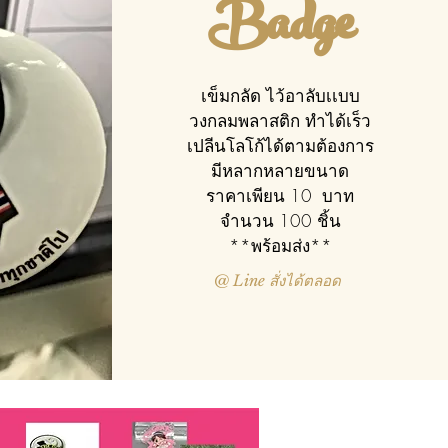
Badge
เข็มกลัด ไว้อาลับเเบบ
วงกลมพลาสติก ทำได้เร็ว
เปลีนโลโก้ได้ตามต้องการ
มีหลากหลายขนาด
ราคาเพียน 10 บาท
จำนวน 100 ชิ้น
**พร้อมส่ง**
@ Line สั่งได้ตลอด