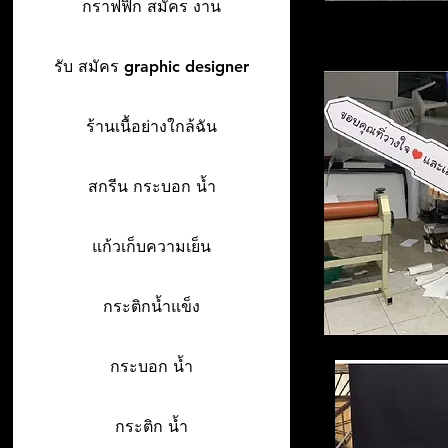
กราฟฟิก สมัคร งาน
รับ สมัคร graphic designer
ร้านเนื้อย่างใกล้ฉัน
สกรีน กระบอก น้ำ
แก้วเก็บความเย็น
กระติกน้ำแข็ง
กระบอก น้ำ
กระติก น้ำ