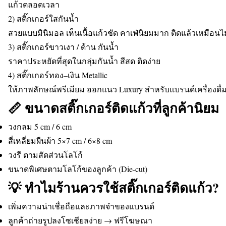
แก้วตลอดเวลา
2) สติ๊กเกอร์ใสกันน้ำ
สวยแบบมินิมอล เห็นเนื้อแก้วชัด คาเฟ่นิยมมาก ติดแล้วเหมือนไ
3) สติ๊กเกอร์ขาวเงา / ด้าน กันน้ำ
ราคาประหยัดที่สุดในกลุ่มกันน้ำ สีสด ติดง่าย
4) สติ๊กเกอร์ทอง–เงิน Metallic
ให้ภาพลักษณ์พรีเมียม ออกแนว Luxury สำหรับแบรนด์เครื่องดื่ม
📏 ขนาดสติ๊กเกอร์ติดแก้วที่ลูกค้านิยม
วงกลม 5 cm / 6 cm
สี่เหลี่ยมผืนผ้า 5×7 cm / 6×8 cm
วงรี ตามสัดส่วนโลโก้
ขนาดพิเศษตามโลโก้ของลูกค้า (Die-cut)
💡 ทำไมร้านควรใช้สติ๊กเกอร์ติดแก้ว?
เพิ่มความน่าเชื่อถือและภาพจำของแบรนด์
ลูกค้าถ่ายรูปลงโซเชียลง่าย → ฟรีโฆษณา