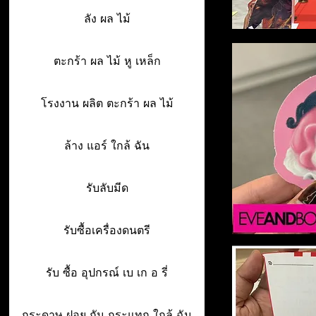
ลัง ผล ไม้
ตะกร้า ผล ไม้ หู เหล็ก
โรงงาน ผลิต ตะกร้า ผล ไม้
ล้าง แอร์ ใกล้ ฉัน
รับลับมีด
รับซื้อเครื่องดนตรี
รับ ซื้อ อุปกรณ์ เบ เก อ รี่
กระดาษ ฝอย กัน กระแทก ใกล้ ฉัน