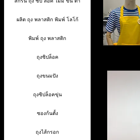
สกรีน ถุง ซิป ล็อค ไม่มี ขั้น ต่ำ
ผลิต ถุง พลาสติก พิมพ์ โลโก้
พิมพ์ ถุง พลาสติก
ถุงซิปล็อค
ถุงขนมปัง
ถุงซิปล็อคขุ่น
ซองก้นตั้ง
ถุงไส้กรอก