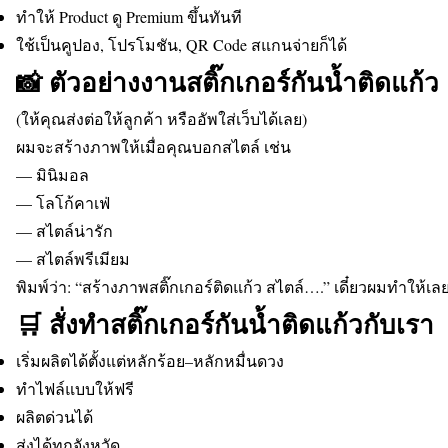
ทำให้ Product ดู Premium ขึ้นทันที
ใช้เป็นคูปอง, โปรโมชัน, QR Code สแกนจ่ายก็ได้
📸 ตัวอย่างงานสติ๊กเกอร์กันน้ำติดแก้ว
(ให้คุณส่งต่อให้ลูกค้า หรืออัพใส่เว็บได้เลย)
ผมจะสร้างภาพให้เมื่อคุณบอกสไตล์ เช่น
— มินิมอล
— โลโก้คาเฟ่
— สไตล์น่ารัก
— สไตล์พรีเมียม
พิมพ์ว่า: “สร้างภาพสติ๊กเกอร์ติดแก้ว สไตล์….” เดี๋ยวผมทำให้เล
🛒 สั่งทำสติ๊กเกอร์กันน้ำติดแก้วกับเรา
เริ่มผลิตได้ตั้งแต่หลักร้อย–หลักหมื่นดวง
ทำไฟล์แบบให้ฟรี
ผลิตด่วนได้
ส่งได้ทุกจังหวัด