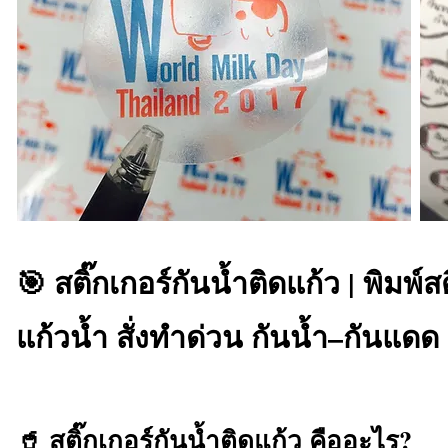
🎯 สติ๊กเกอร์กันน้ำติดแก้ว | พิมพ์สต
แก้วน้ำ สั่งทำด่วน กันน้ำ–กันแดด 
🥤 สติ๊กเกอร์กันน้ำติดแก้ว คืออะไร?