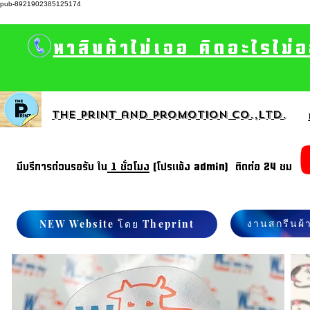
pub-8921902385125174
หาสินค้าไม่เจอ คิดอะไรไม่
The print and promotion CO.,Ltd.
มีบรีการด่วนรอรับ ใน
1 ชั่วโมง
(โปรแจ้ง admin) ติดต่อ 24 ชม
งานสกรีนผ้
NEW Website โดย Theprint