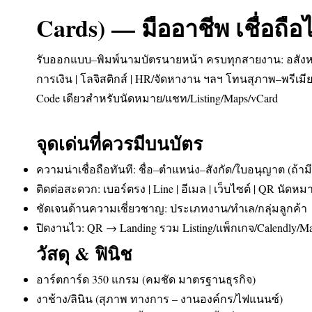
Cards) — มืออาชีพ เชื่อถือไ
รับออกแบบ–พิมพ์นามบัตรนายหน้า ครบทุกสายงาน: อสังหาฯ |
การเงิน | โลจิสติกส์ | HR/จัดหางาน ฯลฯ โทนสุภาพ–พรีเม
Code เดียวสำหรับนัดหมาย/แชท/Listing/Maps/vCard
จุดเด่นที่ควรมีบนบัตร
ความน่าเชื่อถือทันที: ชื่อ–ตำแหน่ง–สังกัด/ใบอนุญาต (ถ้ามี
ติดต่อสะดวก: เบอร์ตรง | Line | อีเมล | เว็บไซต์ | QR นัดหม
ชัดเจนด้านความเชี่ยวชาญ: ประเภทงาน/ทำเล/กลุ่มลูกค้า
ปิดงานไว: QR → Landing รวม Listing/แพ็กเกจ/Calendly/M
วัสดุ & ฟินิช
อาร์ตการ์ด 350 แกรม (คมชัด มาตรฐานธุรกิจ)
งาช้าง/ลินิน (สุภาพ ทางการ – งานองค์กร/ไฟแนนซ์)