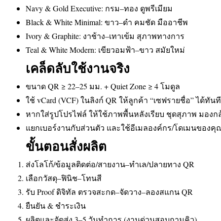
Navy & Gold Executive: กรม–ทอง ดูพรีเมียม
Black & White Minimal: ขาว–ดำ คมชัด มืออาชีพ
Ivory & Graphite: งาช้าง–เทาเข้ม สุภาพทางการ
Teal & White Modern: เขียวอมฟ้า–ขาว สมัยใหม่
เคล็ดลับใช้งานจริง
ขนาด QR ≥ 22–25 มม. + Quiet Zone ≥ 4 โมดูล
ใช้ vCard (VCF) ในลิงก์ QR ให้ลูกค้า “เซฟรายชื่อ” ได้ทันที
หากใส่รูปโปรไฟล์ ให้ใช้ภาพพื้นหลังเรียบ ชุดสุภาพ มองกล
แยกเบอร์งานกับส่วนตัว และใช้อีเมลองค์กร/โดเมนของคุ
ขั้นตอนสั่งผลิต
ส่งโลโก้/ข้อมูลติดต่อ/สายงาน–ทำเล/ปลายทาง QR
เลือกวัสดุ–ฟินิช–โทนสี
รับ Proof ดิจิทัล ตรวจสะกด–จัดวาง–ลองสแกน QR
ยืนยัน & ชำระเงิน
ผลิตและจัดส่ง 3–5 วันทำการ (งานด่วนสอบถามคิว)