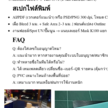
สเปกไฟล์พิมพ์
AI/PDF (เวกเตอร์แนะนำ) หรือ PSD/PNG 300 dpi, โหมด
เผื่อ Bleed 3 มม. + Safe Area 2–3 มม. | ฟอนต์แปลง Outline
งานฟอยล์/Spot UV/ปั๊มนูน → แนบเลเยอร์ Mask K100 แยก
FAQ
Q: ต้องใส่เลขใบอนุญาตไหม?
A: แนะนำมาก หากสายงานคุณมีระบบใบอนุญาต/สมาชิ
Q: ทำหลายชื่อในทีมได้หรือไม่?
A: ได้ เทมเพลตเดียว เปลี่ยนชื่อ–เบอร์–QR รายคน (คุ้มกว่า
Q: PVC เหมาะไหมถ้าลงพื้นที่บ่อย?
A: เหมาะมาก ทนเหงื่อ/ฝน/การใช้งานหนัก