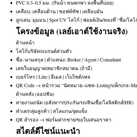
PVC 0.3–0.5 มม. (กันน้ำ ทนพกพา ลงพื้นที่บ่อย)
เคลือบ: เคลือบด้าน | ซอฟท์ทัช | เคลือบมัน
ลูกเล่น: มุมมน | Spot UV โลโก้ | ฟอยล์เงิน/ทองที่ “ชื่อ/โลโก
โครงข้อมูล (เลย์เอาต์ใช้งานจริง)
ด้านหน้า
โลโก้บริษัท/แบรนด์ส่วนตัว
ชื่อ–นามสกุล | ตำแหน่ง: Broker / Agent / Consultant
เลขใบอนุญาต/สมาชิกสมาคม (ถ้ามี)
เบอร์โทร | Line | อีเมล | เว็บไซต์/เพจ
QR Code → หน้ารวม “นัดหมาย–แชท–Listing/แพ็กเกจ–Ma
ด้านหลัง (ออปชัน)
สายงานถนัด (อสังหาฯ/ประกัน/รถ/สินเชื่อ/โลจิสติกส์/HR)
ทำเล/กลุ่มลูกค้า | สโลแกน/จุดแข็ง
QR สำรอง → ฟอร์มฝากขาย/ขอใบเสนอราคา
สไตล์ดีไซน์แนะนำ