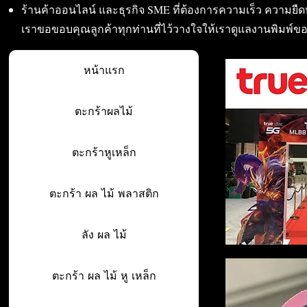
ร้านค้าออนไลน์ และธุรกิจ SME ที่ต้องการความเร็ว ความย
เราขอขอบคุณลูกค้าทุกท่านที่ไว้วางใจให้เราดูแลงานพิมพ์ข
หน้าแรก
ตะกร้าผลไม้
ตะกร้าหูเหล็ก
ตะกร้า ผล ไม้ พลาสติก
ลัง ผล ไม้
ตะกร้า ผล ไม้ หู เหล็ก