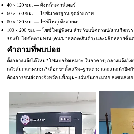
40 × 120 ซม. — ตั้งหน้าเคาน์เตอร์
60 × 160 ซม. — ไซซ์มาตรฐาน จุดถ่ายภาพ
80 × 180 ซม. — ไซซ์ใหญ่ ดึงสายตา
100 × 200 ซม. — ไซซ์ใหญ่พิเศษ สำหรับแบ็คดรอป/ลานกิจกร
รองรับ ไดคัทตามทรง (คน/มาสคอต/สินค้า) และผลิตหลายชิ้นต
คำถามที่พบบ่อย
ตั้งกลางแจ้งได้ไหม? โฟมบอร์ดเหมาะ ในอาคาร; กลางแจ้ง/โดน
กลัวล้มเวลาคนชน? เลือกขาตั้งเสริม–ฐานถ่วง และแนะนำยึดกับ
ต้องการขนส่งต่างจังหวัด แพ็กมุม+แผ่นกันกระแทก ส่งขนส่งเ