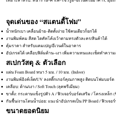
จุดเด่นของ “สแตนดี้โฟม”
น้ำหนักเบา เคลื่อนย้าย–ติดตั้งง่าย ใช้คนเดียวก็ยกได้
งานพิมพ์คม สีสด ไดคัทโค้งเว้าตามทรงตัวละคร/สินค้าได้
คุ้มราคา สำหรับแคมเปญ/อีเวนต์ในอาคาร
อัปเกรดได้ เคลือบฟิล์มด้าน–เงา เพิ่มความทนและเช็ดทำควา
สเปกวัสดุ & ตัวเลือก
แผ่น Foam Board หนา 5 มม. / 10 มม. (Indoor)
งานพิมพ์อิงค์เจ็ต/UV ลงสติ๊กเกอร์คุณภาพสูง ติดบนโฟมบอร์ด
เคลือบ: ด้าน/เงา / Soft Touch (ลุคพรีเมียม)
ขาตั้ง: กระดาษแข็งรูปตัว A / ฟิวเจอร์บอร์ดเสริม / โครงเหล็ก (
กันชื้น/งานโดนน้ำบ่อย: แนะนำอัปเกรดเป็น PP Board / ฟิวเจอร
ขนาดยอดนิยม