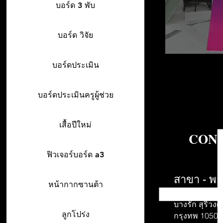
บอร์ด 3 พับ
บอร์ด วิจัย
บอร์ดประเมิน
บอร์ดประเมินครูผู้ช่วย
เสื้อปีใหม่
CONT
ฟิวเจอร์บอร์ด a3
สาขา - พร
หน้ากากซานต้า
942/26-27 พร
บางรัก สุริวงศ์
ลูกโปร่ง
กรุงทพ 10500