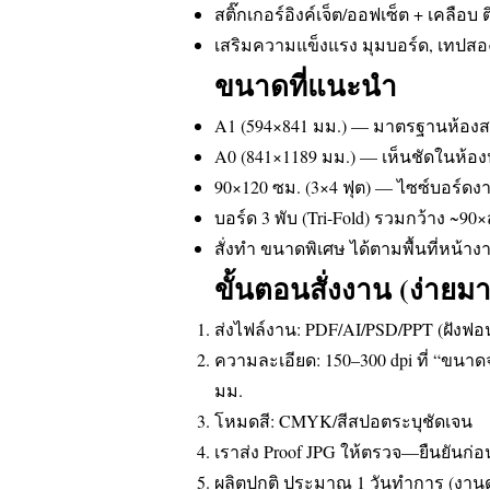
สติ๊กเกอร์อิงค์เจ็ต/ออฟเซ็ต + เคลือบ 
เสริมความแข็งแรง มุมบอร์ด, เทปสอง
ขนาดที่แนะนำ
A1 (594×841 มม.) — มาตรฐานห้อง
A0 (841×1189 มม.) — เห็นชัดในห้อ
90×120 ซม. (3×4 ฟุต) — ไซซ์บอร์ด
บอร์ด 3 พับ (Tri-Fold) รวมกว้าง ~90
สั่งทำ ขนาดพิเศษ ได้ตามพื้นที่หน้าง
ขั้นตอนสั่งงาน (ง่ายม
ส่งไฟล์งาน: PDF/AI/PSD/PPT (ฝังฟอ
ความละเอียด: 150–300 dpi ที่ “ขนาดจ
มม.
โหมดสี: CMYK/สีสปอตระบุชัดเจน
เราส่ง Proof JPG ให้ตรวจ—ยืนยันก่อ
ผลิตปกติ ประมาณ 1 วันทำการ (งานด่ว