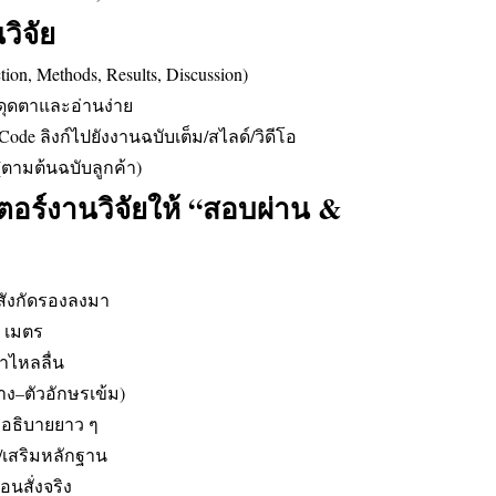
วิจัย
on, Methods, Results, Discussion)
ะดุดตาและอ่านง่าย
de ลิงก์ไปยังงานฉบับเต็ม/สไลด์/วิดีโอ
ตามต้นฉบับลูกค้า)
อร์งานวิจัยให้ “สอบผ่าน &
ัย/สังกัดรองลงมา
2 เมตร
ตาไหลลื่น
่าง–ตัวอักษรเข้ม)
าอธิบายยาว ๆ
/เสริมหลักฐาน
นสั่งจริง