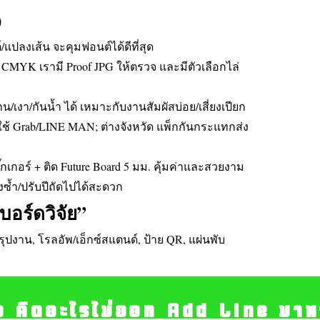
)
แปลงเส้น จะคุมฟอนต์ได้ดีที่สุด
 CMYK เรามี Proof JPG ให้ตรวจ และมีตัวเลือกไล่
น/เงา/กันน้ำ ได้ เหมาะกับงานสัมผัสบ่อย/เสี่ยงเปียก
ช้ Grab/LINE MAN; ต่างจังหวัด แพ็กกันกระแทกส่ง
เกอร์ + ติด Future Board 5 มม. คุ้มค่าและสวยงาม
ั่งซ้ำ/ปรับปีถัดไปได้สะดวก
“บอร์ดวิจัย”
ิวสรุปงาน, โรลอัพ/เอ็กซ์สแตนด์, ป้าย QR, แผ่นพับ
อ คิดอะไรไม่ออก Add Line มาหา เ