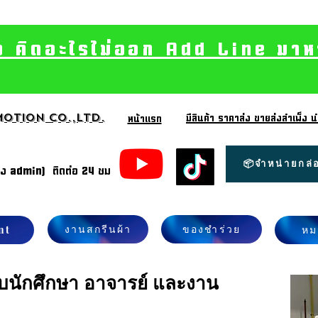
อ คิดอะไรไม่ออก Add Line มาหา เ
otion CO.,Ltd.
มีสินค้า ราคาส่ง ขายส่งสำเพ็ง
หน้าแรก
📦จำหน่ายกล่อ
้ง admin) ติดต่อ 24 ชม
งานสกรีนผ้า
ของชำร่วย
nt
หม
ับนักศึกษา อาจารย์ และงาน