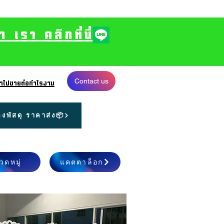
รา คลิกที่นี่
Contact us
 นำไปขายต่อกำไรงาม
งพัสดุ ราคาส่ง📦
วดหมู่
แคตตาล็อก