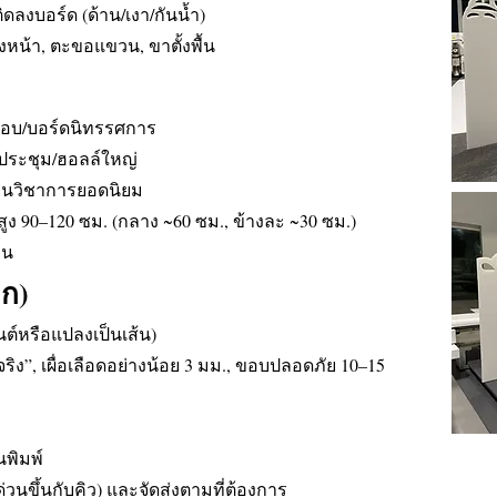
ติดลงบอร์ด (ด้าน/เงา/กันน้ำ)
หน้า, ตะขอแขวน, ขาตั้งพื้น
สอบ/บอร์ดนิทรรศการ
งประชุม/ฮอลล์ใหญ่
งานวิชาการยอดนิยม
×สูง 90–120 ซม. (กลาง ~60 ซม., ข้างละ ~30 ซม.)
าน
าก)
นต์หรือแปลงเป็นเส้น)
ริง”, เผื่อเลือดอย่างน้อย 3 มม., ขอบปลอดภัย 10–15
นพิมพ์
นขึ้นกับคิว) และจัดส่งตามที่ต้องการ