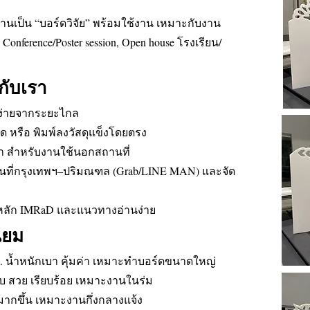
งานเป็น “บอร์ดวิจัย” พร้อมใช้งาน เหมาะกับงาน
ference/Poster session, Open house โรงเรียน/
กับเรา
นง่ายจากระยะไกล
อร์ด หรือ พิมพ์ลงวัสดุแข็งโดยตรง
น้ำ สำหรับงานใช้นอกสถานที่
นพื้นที่กรุงเทพฯ–ปริมณฑล (Grab/LINE MAN) และจัด
ามหลัก IMRaD และแนวทางอ่านง่าย
ิยม
มม. น้ำหนักเบา คุ้มค่า เหมาะทำบอร์ดขนาดใหญ่
ยบ สวย เรียบร้อย เหมาะงานในร่ม
มากขึ้น เหมาะงานกึ่งกลางแจ้ง