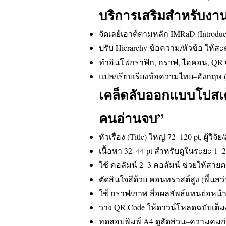
บริการเสริมสำหรับงาน
จัดเลย์เอาต์ตามหลัก IMRaD (Introducti
ปรับ Hierarchy ข้อความ/หัวข้อ ให้ส
ทำอินโฟกราฟิก, กราฟ, ไอคอน, QR Co
แปล/เรียบเรียงข้อความไทย–อังกฤษ (
เคล็ดลับออกแบบโปสเต
คนอ่านจบ”
หัวเรื่อง (Title) ใหญ่ 72–120 pt, ผู้วิจ
เนื้อหา 32–44 pt สำหรับดูในระยะ 1–
ใช้ คอลัมน์ 2–3 คอลัมน์ ช่วยให้สาย
ตัดสินใจสีด้วย คอนทราสต์สูง (พื้นสว
ใช้ กราฟ/ภาพ สื่อผลลัพธ์แทนย่อหน้
วาง QR Code ให้ดาวน์โหลดฉบับเต็ม
ทดสอบพิมพ์ A4 ดูสัดส่วน–ความคมก่อ