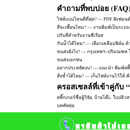
คำถามที่พบบ่อย (FAQ
ไฟล์แบบไหนดีที่สุด? — PDF ฝังฟอนต์/
สีจะเพี้ยนไหม? — งานพิมพ์เป็นระบบ
ปรับสีสำหรับงานซีเรียส
กันน้ำได้ไหม? — เลือกเคลือบฟิล์ม ด้า
ขนส่งยังไง? — กรุงเทพฯ–ปริมณฑล ใ
ขนส่งเอกชน
อยากประหยัดงบ? — แนะนำ พิมพ์สติ๊ก
สั่งซ้ำได้ไหม? — เก็บไฟล์งานไว้ให้ ส
ครอสเซลล์ที่เข้าคู่กับ 
สติ๊กเกอร์ชื่อผู้วิจัย, ป้ายโต๊ะ, ใบปล
บทคัดย่อ
หาสินค้าไม่เจ