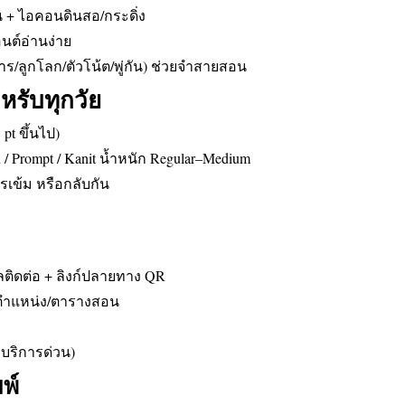
น + ไอคอนดินสอ/กระดิ่ง
นต์อ่านง่าย
าร/ลูกโลก/ตัวโน้ต/พู่กัน) ช่วยจำสายสอน
หรับทุกวัย
pt ขึ้นไป)
/ Prompt / Kanit น้ำหนัก Regular–Medium
รเข้ม หรือกลับกัน
มูลติดต่อ + ลิงก์ปลายทาง QR
อ/ตำแหน่ง/ตารางสอน
ีบริการด่วน)
พ์