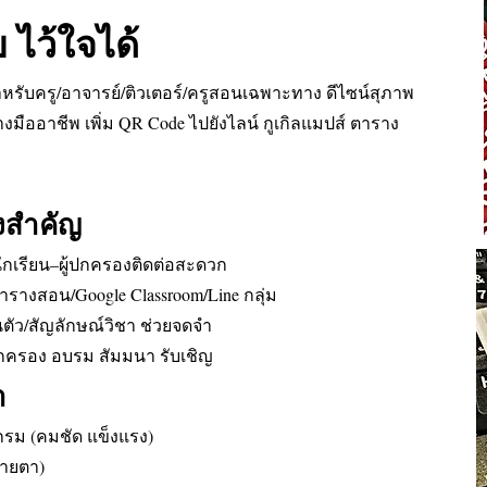
 ไว้ใจได้
ับครู/อาจารย์/ติวเตอร์/ครูสอนเฉพาะทาง ดีไซน์สุภาพ
่างมืออาชีพ เพิ่ม QR Code ไปยังไลน์ กูเกิลแมปส์ ตาราง
งสำคัญ
นักเรียน–ผู้ปกครองติดต่อสะดวก
ตารางสอน/Google Classroom/Line กลุ่ม
วนตัว/สัญลักษณ์วิชา ช่วยจดจำ
ปกครอง อบรม สัมมนา รับเชิญ
ำ
รม (คมชัด แข็งแรง)
บายตา)