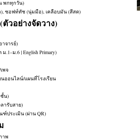
น พกทุกวัน)
 ซอฟท์ทัช (นุ่มมือ), เคลือบมัน (สีสด)
ตัวอย่างจัดวาง)
อาจารย์)
ต ม.1–ม.6 | English Primary)
์/เพจ
นออนไลน์/แผนที่โรงเรียน
ั้น)
วลารับสาย)
กณฑ์ประเมิน (ผ่าน QR)
ม
ุภาพ