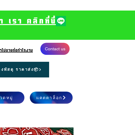
รา คลิกที่นี่
Contact us
 นำไปขายต่อกำไรงาม
งพัสดุ ราคาส่ง📦
วดหมู่
แคตตาล็อก