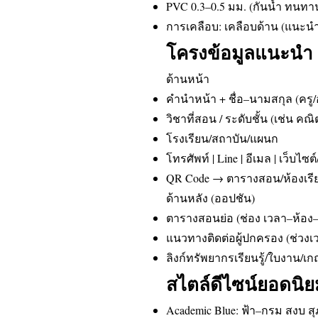
PVC 0.3–0.5 มม. (กันน้ำ ทนทา
การเคลือบ: เคลือบด้าน (แนะนำ),
โครงข้อมูลแนะนำ (
ด้านหน้า
คำนำหน้า + ชื่อ–นามสกุล (ครู/
วิชาที่สอน / ระดับชั้น (เช่น คณิ
โรงเรียน/สถาบัน/แผนก
โทรศัพท์ | Line | อีเมล | เว็บไซต
QR Code → ตารางสอน/ห้องเรีย
ด้านหลัง (ออปชัน)
ตารางสอนย่อ (ช่อง เวลา–ห้อง–ช
แนวทางติดต่อผู้ปกครอง (ช่วงเ
ลิงก์ทรัพยากรเรียนรู้/ใบงาน/เ
สไตล์ดีไซน์ยอดนิย
Academic Blue: ฟ้า–กรม สงบ ส