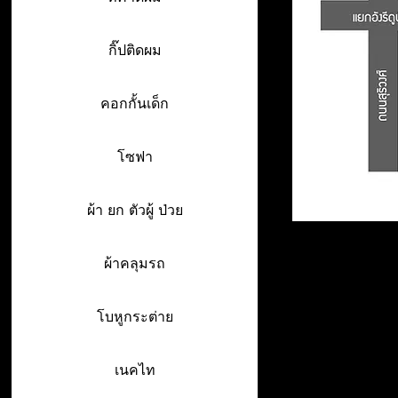
กิ๊ปติดผม
คอกกั้นเด็ก
โซฟา
ผ้า ยก ตัวผู้ ป่วย
ผ้าคลุมรถ
โบหูกระต่าย
เนคไท