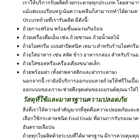
เราให้บริการรับผลิตถ้วยกระดาษทุกประเภท โดยสามา
แม้แต่แบบเรียบหรูเน้นความคลีนก็สามารถทำได้ตามค
ประเภทถ้วยที่เรารับผลิต มีดังนี้:
ถ้วยกาแฟร้อน พร้อมชั้นฉนวนกันร้อน
ถ้วยเครื่องดื่มเย็น เช่น ถ้วยชานม ถ้วยน้ำผลไม้
ถ้วยไอศกรีม แบบฝาปิดสนิท เหมาะสำหรับร้านไอศกร
ถ้วยใส่อาหาร เช่น สลัด ข้าว อาหารกล่อง สำหรับร้านอ
ถ้วยใส่ซอสหรือเครื่องเคียงขนาดเล็ก
ถ้วยพร้อมฝา (ทั้งฝาพลาสติกและฝากระดาษ)
นอกจากนี้ เรายังมีบริการออกแบบลายถ้วยให้ฟรีในเบื้อง
ออกแบบของเราจะช่วยดึงจุดเด่นของแบรนด์คุณมาใส่ไ
วัสดุที่ใช้และมาตรฐานความปลอดภัย
สิ่งที่เราให้ความสำคัญมากที่สุดคือความปลอดภัยและ
เลือกใช้กระดาษชนิด Food Grade ที่ผ่านการรับรองมาต
อันตรายเจือปน
ถ้วยทุกใบผลิตด้วยระบบที่ได้มาตรฐาน มีการควบคุมคุ