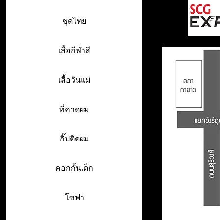
ชุดไทย
เสื้อกีฬาสี
เสื้อวันแม่
ที่คาดผม
กิ๊ปติดผม
คอกกั้นเด็ก
โซฟา