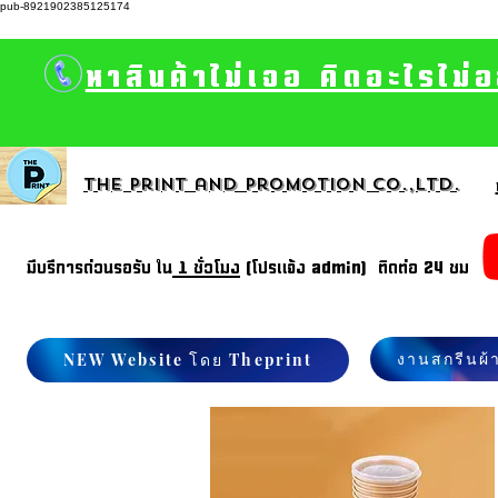
pub-8921902385125174
หาสินค้าไม่เจอ คิดอะไรไม่
The print and promotion CO.,Ltd.
มีบรีการด่วนรอรับ ใน
1 ชั่วโมง
(โปรแจ้ง admin) ติดต่อ 24 ชม
งานสกรีนผ้
NEW Website โดย Theprint