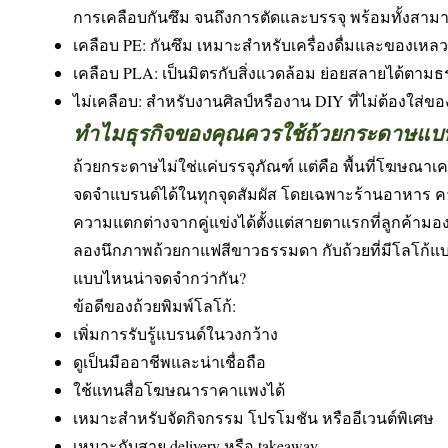
การเคลือบกันซึม จนถึงการตัดและบรรจุ พร้อมทั้งสาม
เคลือบ PE: กันซึม เหมาะสำหรับเครื่องดื่มและของเหลว
เคลือบ PLA: เป็นมิตรกับสิ่งแวดล้อม ย่อยสลายได้ตาม
ไม่เคลือบ: สำหรับงานศิลป์หรืองาน DIY ที่ไม่ต้องใส่ข
ทำไมธุรกิจของคุณควรใช้ถ้วยกระดาษแบบ
ถ้วยกระดาษไม่ใช่แค่บรรจุภัณฑ์ แต่คือ พื้นที่โฆษณาเ
จดจำแบรนด์ได้ในทุกจุดสัมผัส โดยเฉพาะร้านอาหาร คา
ความแตกต่างจากคู่แข่งได้ตั้งแต่สายตาแรกที่ลูกค้ามอง
ลองนึกภาพถ้วยกาแฟสีขาวธรรมดา กับถ้วยที่มีโลโก้
แบบไหนน่าจดจำกว่ากัน?
ข้อดีของถ้วยพิมพ์โลโก้:
เพิ่มการรับรู้แบรนด์ในวงกว้าง
ดูเป็นมืออาชีพและน่าเชื่อถือ
ใช้แทนสื่อโฆษณาราคาแพงได้
เหมาะสำหรับจัดกิจกรรม โปรโมชัน หรืออีเวนต์พิเศษ
เหมาะกับสาย delivery หรือ takeaway