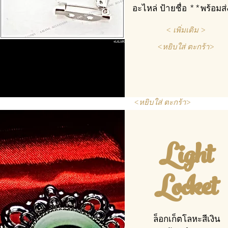
อะไหล่ ป้ายชื่อ **พร้อมส
< เพิ่มเติม >
<หยิบใส่ ตะกร้า>
<หยิบใส่ ตะกร้า>
Light
Locket
ล็อกเก็ตโลหะสีเงิน