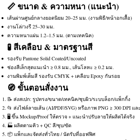
📏 ขนาด & ความหนา (แนะนำ)
เส้นผ่านศูนย์กลางยอดนิยม 20–25 มม. (งานพิธี/หน้าอกเสื้อ)
งานโล่/วงรี 25–30 มม.
ความหนาแผ่น 1.2–1.5 มม. (ตามเทคนิค)
🧪 สีเคลือบ & มาตรฐานสี
รองรับ Pantone Solid Coated/Uncoated
ช่องสีเล็กสุดแนะนำ ≥ 0.8 มม., เส้นโลหะ ≥ 0.2 มม.
งานพิมพ์เต็มสี รองรับ CMYK + เคลือบ Epoxy กันรอย
🧭 ขั้นตอนสั่งงาน
📝 ส่งสเปก: รูปทรง/ขนาด/เทคนิค/ชุบผิว/ระบบล็อก/แพ็กกิ้ง
📂 ส่งไฟล์ลายเส้น (AI/PDF/SVG) หรือภาพ PNG ≥ 300 DPI และเอ
🖥️ ขึ้น Mockup/Proof ให้ตรวจ + แนะนำปรับลายให้ผลิตได้จริง
🏭 ผลิตตามคิว + QC สี/ชุบ/ขัด
📦 แพ็กและจัดส่งทั่วไทย / นัดรับที่ออฟฟิศ