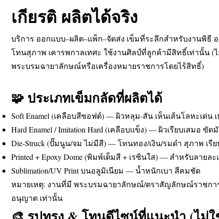
เกียรติ ผลิตได้จริง
บริการ ออกแบบ–ผลิต–แพ็ก–จัดส่ง เข็มที่ระลึกสำหรับงานพิธี
โทนสุภาพ เคารพกาลเทศะ ใช้งานศิลป์ที่ลูกค้ามีสิทธิ์เท่านั้น 
พระบรมฉายาลักษณ์หรือเครื่องหมายราชการโดยไร้สิทธิ์)
🧩 ประเภทเข็มกลัดที่ผลิตได้
Soft Enamel (เคลือบสีซอฟต์) — ผิวหลุม-สัน เห็นเส้นโลหะเด่น
Hard Enamel / Imitation Hard (เคลือบแข็ง) — ผิวเรียบเสมอ ขัดม
Die-Struck (ปั๊มนูน/จม ไม่มีสี) — โทนทอง/เงิน/รมดำ สุภาพ เรีย
Printed + Epoxy Dome (พิมพ์เต็มสี + เรซินใส) — สำหรับลายละเ
Sublimation/UV Print บนอลูมิเนียม — น้ำหนักเบา สีคมชัด
หมายเหตุ: งานที่มี พระบรมฉายาลักษณ์/ตราสัญลักษณ์ราชการ ผลิ
อนุญาต เท่านั้น
🎨 รูปทรง & โทนดีไซน์ที่แนะนำ (ไม่