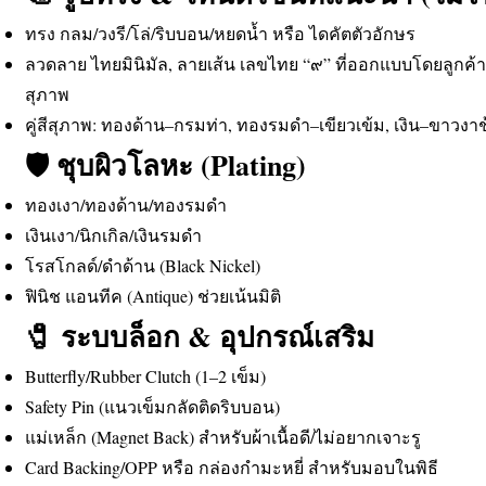
ทรง กลม/วงรี/โล่/ริบบอน/หยดน้ำ หรือ ไดคัตตัวอักษร
ลวดลาย ไทยมินิมัล, ลายเส้น เลขไทย “๙” ที่ออกแบบโดยลูกค้
สุภาพ
คู่สีสุภาพ: ทองด้าน–กรมท่า, ทองรมดำ–เขียวเข้ม, เงิน–ขาวงาช
🛡️ ชุบผิวโลหะ (Plating)
ทองเงา/ทองด้าน/ทองรมดำ
เงินเงา/นิกเกิล/เงินรมดำ
โรสโกลด์/ดำด้าน (Black Nickel)
ฟินิช แอนทีค (Antique) ช่วยเน้นมิติ
🧷 ระบบล็อก & อุปกรณ์เสริม
Butterfly/Rubber Clutch (1–2 เข็ม)
Safety Pin (แนวเข็มกลัดติดริบบอน)
แม่เหล็ก (Magnet Back) สำหรับผ้าเนื้อดี/ไม่อยากเจาะรู
Card Backing/OPP หรือ กล่องกำมะหยี่ สำหรับมอบในพิธี