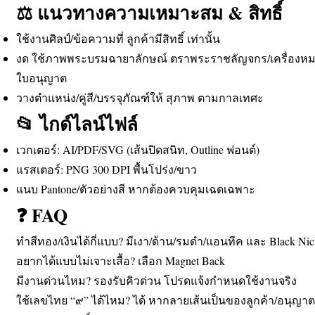
⚖️ แนวทางความเหมาะสม & สิทธิ์
ใช้งานศิลป์/ข้อความที่ ลูกค้ามีสิทธิ์ เท่านั้น
งด ใช้ภาพพระบรมฉายาลักษณ์ ตราพระราชลัญจกร/เครื่องหม
ใบอนุญาต
วางตำแหน่ง/คู่สี/บรรจุภัณฑ์ให้ สุภาพ ตามกาลเทศะ
📂 ไกด์ไลน์ไฟล์
เวกเตอร์: AI/PDF/SVG (เส้นปิดสนิท, Outline ฟอนต์)
แรสเตอร์: PNG 300 DPI พื้นโปร่ง/ขาว
แนบ Pantone/ตัวอย่างสี หากต้องควบคุมเฉดเฉพาะ
❓ FAQ
ทำสีทอง/เงินได้กี่แบบ? มีเงา/ด้าน/รมดำ/แอนทีค และ Black Nic
อยากได้แบบไม่เจาะเสื้อ? เลือก Magnet Back
มีงานด่วนไหม? รองรับคิวด่วน โปรดแจ้งกำหนดใช้งานจริง
ใช้เลขไทย “๙” ได้ไหม? ได้ หากลายเส้นเป็นของลูกค้า/อนุญาตถ