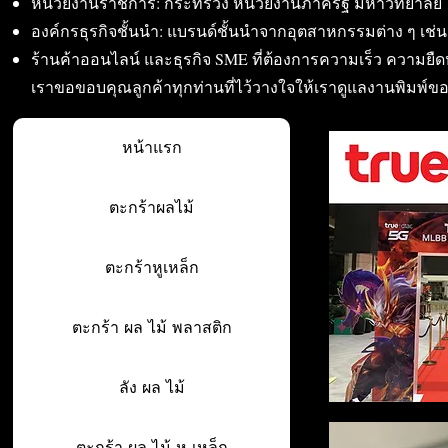
หน่วยงานราชการ: กระทรวง หน่วยงานภาครัฐ มหาวิทยาลัย 
องค์กรธุรกิจชั้นนำ: แบรนด์ชั้นนำจากอุตสาหกรรมต่าง ๆ เช่น อา
ร้านค้าออนไลน์ และธุรกิจ SME ที่ต้องการความเร็ว ความย
เราขอขอบคุณลูกค้าทุกท่านที่ไว้วางใจให้เราดูแลงานพิมพ์ข
หน้าแรก
ตะกร้าผลไม้
ตะกร้าหูเหล็ก
ตะกร้า ผล ไม้ พลาสติก
ลัง ผล ไม้
ตะกร้า ผล ไม้ หู เหล็ก