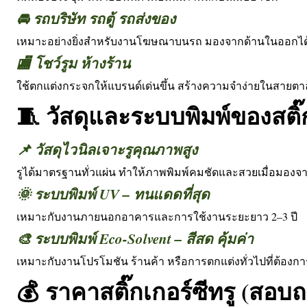
🚘 รถบริษัท รถตู้ รถส่งของ
เหมาะอย่างยิ่งสำหรับงานโฆษณาบนรถ มองจากด้านในออกได้ 
🏬 โชว์รูม ห้างร้าน
ใช้ตกแต่งกระจกให้แบรนด์เด่นขึ้น สร้างความจำง่ายในสายตาล
🧵 วัสดุและระบบพิมพ์ของสติ๊ก
📌 วัสดุไวนิลเจาะรูคุณภาพสูง
รูได้มาตรฐานทั่วแผ่น ทำให้ภาพพิมพ์คมชัดและสวยเมื่อมอง
🌞 ระบบพิมพ์ UV – ทนแดดที่สุด
เหมาะกับงานภายนอกอาคารและการใช้งานระยะยาว 2–3 ปี
🎨 ระบบพิมพ์ Eco-Solvent – สีสด คุ้มค่า
เหมาะกับงานโปรโมชัน ร้านค้า หรือการตกแต่งทั่วไปที่ต้อง
💰 ราคาสติ๊กเกอร์ซีทรู (สอบถ