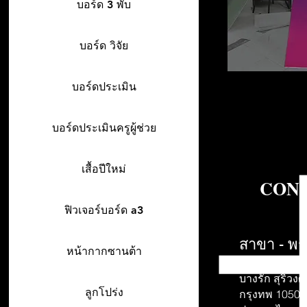
บอร์ด 3 พับ
บอร์ด วิจัย
บอร์ดประเมิน
บอร์ดประเมินครูผู้ช่วย
เสื้อปีใหม่
CONT
ฟิวเจอร์บอร์ด a3
สาขา - พร
หน้ากากซานต้า
942/26-27 พร
บางรัก สุริวงศ์
ลูกโปร่ง
กรุงทพ 10500