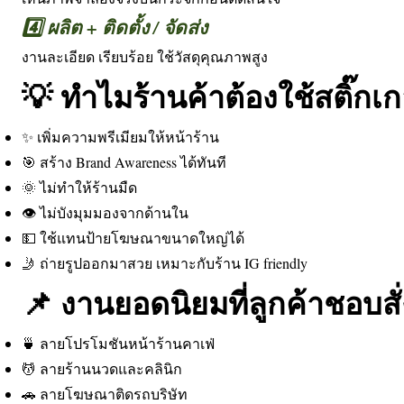
4️⃣ ผลิต + ติดตั้ง / จัดส่ง
งานละเอียด เรียบร้อย ใช้วัสดุคุณภาพสูง
💡 ทำไมร้านค้าต้องใช้สติ๊กเกอ
✨ เพิ่มความพรีเมียมให้หน้าร้าน
🎯 สร้าง Brand Awareness ได้ทันที
🌞 ไม่ทำให้ร้านมืด
👁️ ไม่บังมุมมองจากด้านใน
💵 ใช้แทนป้ายโฆษณาขนาดใหญ่ได้
🤳 ถ่ายรูปออกมาสวย เหมาะกับร้าน IG friendly
📌 งานยอดนิยมที่ลูกค้าชอบสั่
🍵 ลายโปรโมชันหน้าร้านคาเฟ่
💆 ลายร้านนวดและคลินิก
🚗 ลายโฆษณาติดรถบริษัท