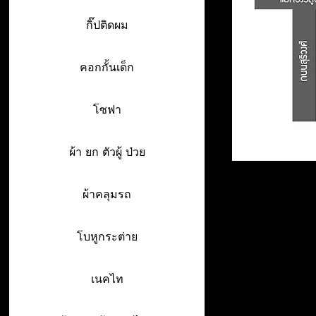
กิ๊ปติดผม
คอกกั้นเด็ก
โซฟา
ผ้า ยก ตัวผู้ ป่วย
ผ้าคลุมรถ
โบหูกระต่าย
เนคไท