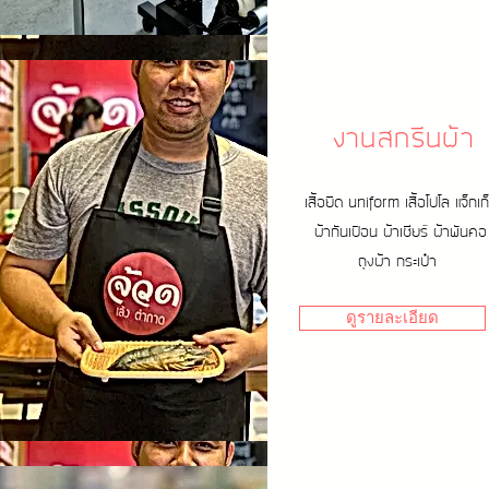
งานสกรีนผ้า
เสื้อยืด uniform เสื้อโปโล แจ็กเก
ผ้ากันเปือน ผ้าเชียร์ ผ้าพันคอ
ถุงผ้า กระเป๋า
ดูรายละเอียด