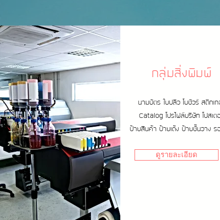
กลุ่มสิ่งพิมพ์
นามบัตร ใบปลิว โบชัวร์ สติกเก
Catalog โปรไฟล์บริษัท โปสเตอ
ป้ายสินค้า ป้ายเด้ง ป้ายชั้นวาง ร
ดูรายละเอียด