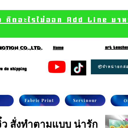
อ คิดอะไรไม่ออก Add Line มาหา เ
art teache
otion CO.,Ltd.
Home
📦จำหน่ายกล่อ
e do shipping
Fabric Print
Servinour
O
๋ว
สั่งทำตามแบบ น่ารัก