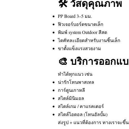
🛠 วัสดุคุณภาพ
PP Board 3–5 มม.
ฟิวเจอร์บอร์ดขนาดเล็ก
พิมพ์ system Outdoor สีสด
ไดคัทละเอียดสำหรับงานชิ้นเล็ก
ขาตั้งแข็งแรงสวยงาม
🎨 บริการออกแบ
ทำได้ทุกแนว เช่น
น่ารักโทนพาสเทล
การ์ตูนเกาหลี
สไตล์มินิมอล
สไตล์เกม / คาแรคเตอร์
สไตล์ไอดอล (โทนอัลบั้ม)
ส่งรูป + แนวที่ต้องการ ทางเราจะขึ้