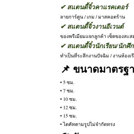
✔ สแตนดี้จิ๋วคาแรคเตอร์
ลายการ์ตูน / เกม / มาสคอตร้าน
✔ สแตนดี้จิ๋วงานอีเวนต์
ของพรีเมียมแจกลูกค้า เซ็ตของสะส
✔ สแตนดี้จิ๋วนักเรียน/นักศึ
ทำเป็นที่ระลึกงานปัจฉิม / งานห้องเร
📌 ขนาดมาตรฐาน
• 5 ซม.
• 7 ซม.
• 10 ซม.
• 12 ซม.
• 15 ซม.
• ไดคัทตามรูปไม่จำกัดทรง