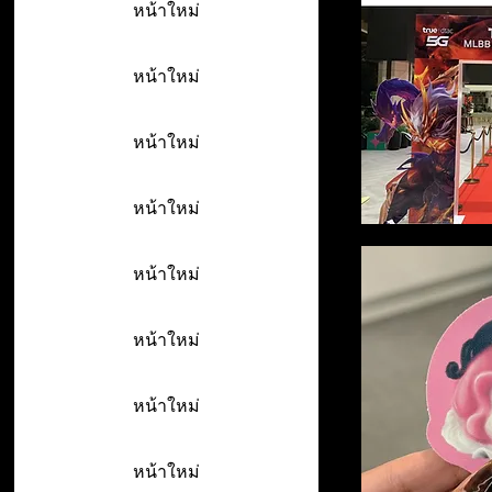
หน้าใหม่
หน้าใหม่
หน้าใหม่
หน้าใหม่
หน้าใหม่
หน้าใหม่
หน้าใหม่
หน้าใหม่