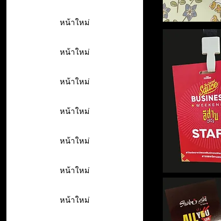
หน้าใหม่
หน้าใหม่
หน้าใหม่
หน้าใหม่
หน้าใหม่
หน้าใหม่
หน้าใหม่