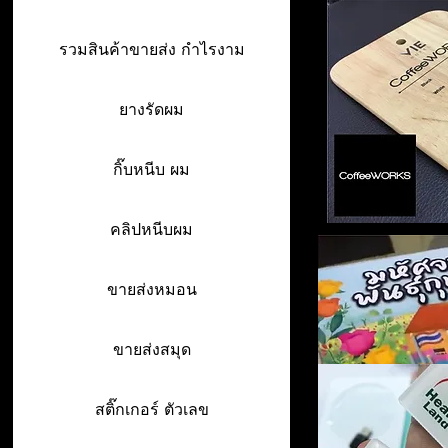
รวมสินค้าขายส่ง กำไรงาม
ยางรัดผม
กิ๊บหนีบ ผม
คลิปหนีบผม
ขายส่งหมอน
ขายส่งสมุด
สติ๊กเกอร์ ตัวเลข