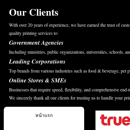
Our Clients
With over 20 years of experience, we have earned the trust of cust
quality printing services to:
Government Agencies
Including ministries, public organizations, universities, schools, an
Leading Corporations
Top brands from various industries such as food & beverage, pet p
Online Stores & SMEs
Businesses that require speed, flexibility, and comprehensive end-t
We sincerely thank all our clients for trusting us to handle your pri
หน้าแรก