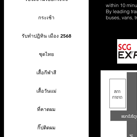
within 10 min
By leading tr
buses, vans, t
กระเช้า
รับทำปฎิทิน เมือง 2568
ชุดไทย
เสื้อกีฬาสี
เสื้อวันแม่
ที่คาดผม
กิ๊ปติดผม