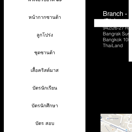
Branch - 
หน้ากากซานต้า
(Pick-up o
942/26-27
Ra
Bangrak Sur
ลูกโปร่ง
Bangkok 105
ThaiLand
ชุดซานต้า
เสื้อคริสต์มาส
บัตรนักเรียน
บัตรนักศึกษา
บัตร สอบ