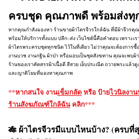
ครบชุด คุณภาพดี พร้อมส่งทุ
หากคุณกำลังมองหา ร้านขายผ้าไตรจีวรใกล้ฉัน ที่มีผ้าจีวรค
พร้อมให้บริการทั้งแบบ ปลีก–ส่ง เว็บไซต์นี้คือคำตอบ เพราะเร
ผ้าไตรพระครบชุดทุกชนิด ไว้ในที่เดียว ไม่ว่าคุณจะต้องการซื
งานบวช งานกฐิน ผ้าป่า หรือมอบเป็นชุดสังฆทาน คุณจะพบผ้
ร้านของเราคัดสรรผ้าเนื้อดี สีสวย เย็บประณีต ถวายพระแล้วดูงด
และญาติโยมที่มองหาคุณภาพ
**หากสนใจ งาน
เข็มกลัด
หรือ ป้าย
ไวนิลงา
ร้านสังฆภัณฑ์ใกล้ฉัน
คลิก***
🎋 ผ้าไตรจีวรมีแบบไหนบ้าง? (ครบที่สุด