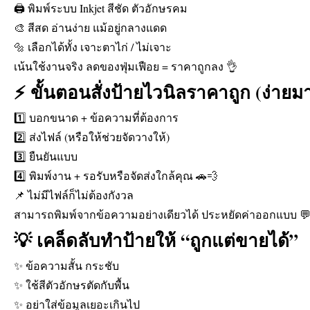
🖨️ พิมพ์ระบบ Inkjet สีชัด ตัวอักษรคม
🎨 สีสด อ่านง่าย แม้อยู่กลางแดด
🔩 เลือกได้ทั้ง เจาะตาไก่ / ไม่เจาะ
เน้นใช้งานจริง ลดของฟุ่มเฟือย = ราคาถูกลง 👌
⚡ ขั้นตอนสั่งป้ายไวนิลราคาถูก (ง่ายม
1️⃣ บอกขนาด + ข้อความที่ต้องการ
2️⃣ ส่งไฟล์ (หรือให้ช่วยจัดวางให้)
3️⃣ ยืนยันแบบ
4️⃣ พิมพ์งาน + รอรับหรือจัดส่งใกล้คุณ 🚗💨
📌 ไม่มีไฟล์ก็ไม่ต้องกังวล
สามารถพิมพ์จากข้อความอย่างเดียวได้ ประหยัดค่าออกแบบ 
💡 เคล็ดลับทำป้ายให้ “ถูกแต่ขายได้”
✨ ข้อความสั้น กระชับ
✨ ใช้สีตัวอักษรตัดกับพื้น
✨ อย่าใส่ข้อมูลเยอะเกินไป