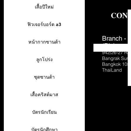
เสื้อปีใหม่
CON
ฟิวเจอร์บอร์ด a3
Branch - 
หน้ากากซานต้า
(Pick-up o
942/26-27
Ra
Bangrak Sur
ลูกโปร่ง
Bangkok 105
ThaiLand
ชุดซานต้า
เสื้อคริสต์มาส
บัตรนักเรียน
บัตรนักศึกษา