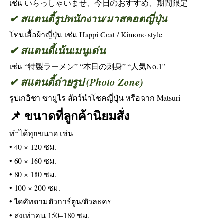
เช่น いらっしゃいませ、今日のおすすめ、期間限定
✔ สแตนดี้รูปพนักงาน/มาสคอตญี่ปุ่น
โทนเสื้อผ้าญี่ปุ่น เช่น Happi Coat / Kimono style
✔ สแตนดี้เน้นเมนูเด่น
เช่น “特製ラーメン” “本日の刺身” “人気No.1”
✔ สแตนดี้ถ่ายรูป (Photo Zone)
รูปเกอิชา ซามูไร สัตว์นำโชคญี่ปุ่น หรือฉาก Matsuri
📌 ขนาดที่ลูกค้านิยมสั่ง
ทำได้ทุกขนาด เช่น
• 40 × 120 ซม.
• 60 × 160 ซม.
• 80 × 180 ซม.
• 100 × 200 ซม.
• ไดคัทตามตัวการ์ตูน/ตัวละคร
• สูงเท่าคน 150–180 ซม.