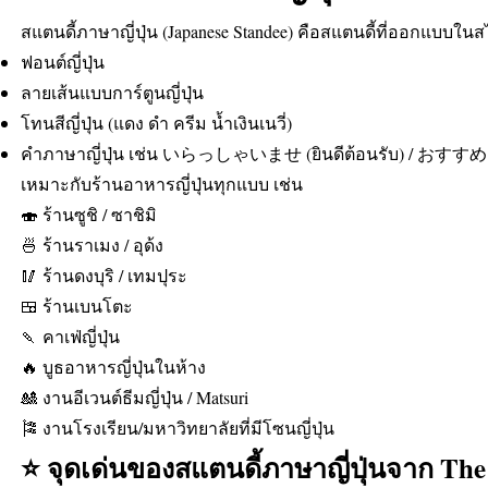
สแตนดี้ภาษาญี่ปุ่น (Japanese Standee) คือสแตนดี้ที่ออกแบบในสไต
ฟอนต์ญี่ปุ่น
ลายเส้นแบบการ์ตูนญี่ปุ่น
โทนสีญี่ปุ่น (แดง ดำ ครีม น้ำเงินเนวี่)
คำภาษาญี่ปุ่น เช่น いらっしゃいませ (ยินดีต้อนรับ) / おすすめ
เหมาะกับร้านอาหารญี่ปุ่นทุกแบบ เช่น
🍣 ร้านซูชิ / ซาชิมิ
🍜 ร้านราเมง / อุด้ง
🥢 ร้านดงบุริ / เทมปุระ
🍱 ร้านเบนโตะ
🍡 คาเฟ่ญี่ปุ่น
🔥 บูธอาหารญี่ปุ่นในห้าง
🎎 งานอีเวนต์ธีมญี่ปุ่น / Matsuri
🎏 งานโรงเรียน/มหาวิทยาลัยที่มีโซนญี่ปุ่น
⭐ จุดเด่นของสแตนดี้ภาษาญี่ปุ่นจาก The