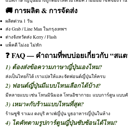
🚚 การผลิต & การจัดส่ง
ผลิตด่วน 1 วัน
ส่ง Grab / Line Man ในกรุงเทพฯ
ต่างจังหวัดส่ง Kerry / Flash
แพ็คดี ไม่งอ ไม่หัก
❓ FAQ — คำถามที่พบบ่อยเกี่ยวกับ “สแตนด
1) ต้องส่งข้อความภาษาญี่ปุ่นเองไหม?
ส่งเป็นไทยก็ได้ เราแปลให้และจัดฟอนต์ญี่ปุ่นให้ครบ
2) ฟอนต์ญี่ปุ่นมีแบบไหนเลือกได้บ้าง?
มีหลายแบบ เช่น โทนมินิมอล โทนอิซากายะ แบบการ์ตูน แบบคั
3) เหมาะกับร้านแบบไหนที่สุด?
ร้านซูชิ ราเมง ดงบุริ คาเฟ่ญี่ปุ่น บูธอาหารญี่ปุ่นในห้าง
4) ไดคัทตามรูปการ์ตูนญี่ปุ่นซับซ้อนได้ไหม?