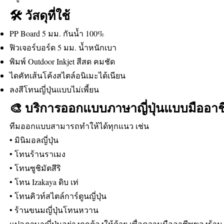
🛠 วัสดุที่ใช้
PP Board 5 มม. กันน้ำ 100%
ฟิวเจอร์บอร์ด 5 มม. น้ำหนักเบา
พิมพ์ Outdoor Inkjet สีสด คมชัด
ไดคัทเส้นโค้งสไตล์อนิเมะได้เนียน
ลงสีโทนญี่ปุ่นแบบไม่เพี้ยน
🎨 บริการออกแบบภาษาญี่ปุ่นแบบมืออาช
ทีมออกแบบสามารถทำให้ได้ทุกแนว เช่น
• มินิมอลญี่ปุ่น
• โทนร้านราเมง
• โทนซูชิมัตสึริ
• โทน Izakaya ดิบ เท่
• โทนคิวท์สไตล์การ์ตูนญี่ปุ่น
• ร้านขนมญี่ปุ่นโทนหวาน
แปลภาษาญี่ปุ่นอย่างถูกต้องให้ด้วย เพื่อความมืออาชีพของร้าน