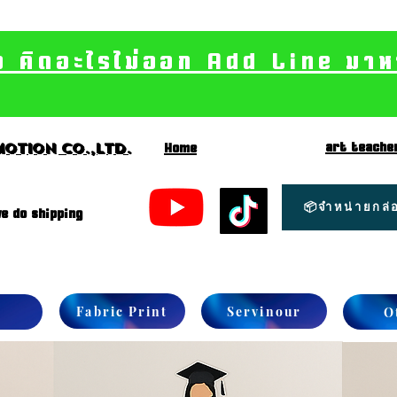
อ คิดอะไรไม่ออก Add Line มาหา เ
art teache
otion CO.,Ltd.
Home
📦จำหน่ายกล่อ
e do shipping
Fabric Print
Servinour
O