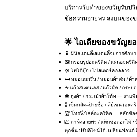
บริการรับทำของขวัญรับปริ
ข้อความอวยพร ลงบนของขวั
🌟 ไอเดียของขวัญยอด
🧍 มินิสแตนดี้/สแตนดี้จบการศึกษา 
🖼️ กรอบรูปอะคริลิค / แผ่นอะคริ
📖 โฟโต้บุ๊ก / โปสเตอร์คอลลาจ 
🛏️ หมอนสกรีน / หมอนผ้าห่ม / ผ้
☕ แก้วสแตนเลส / แก้วมัค / กระบอก
👜 ถุงผ้า / กระเป๋าผ้าโท้ท — งานพิม
🎖️ เข็มกลัด–ป้ายชื่อ / คีย์เชน (อ
🏆 โทรฟี่/โล่ห์อะคริลิค — สลักข
💌 การ์ดอวยพร / แท็กช่อดอกไม้ /
ทุกชิ้น ปรับดีไซน์ได้: เปลี่ยนฟอ