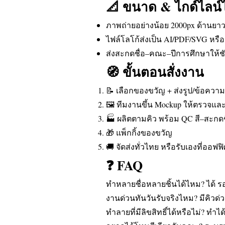
📐 ขนาด & ไกด์ไลน์
ภาพถ่ายอย่างน้อย 2000px ด้านยาว 
ไฟล์โลโก้ส่งเป็น AI/PDF/SVG หรือ
ส่งสะกดชื่อ–คณะ–ปีการศึกษาให้ชั
🧭 ขั้นตอนสั่งงาน
📝 เลือกของขวัญ + ส่งรูป/ข้อควา
🖼️ ทีมงานขึ้น Mockup ให้ตรวจแ
🏭 ผลิตตามคิว พร้อม QC สี–สะกดช
🎁 แพ็กกิ้งของขวัญ
🚚 จัดส่งทั่วไทย หรือรับเองที่ออฟฟ
❓ FAQ
ทำหลายชื่อหลายชิ้นได้ไหม? ได้ รอง
งานด่วนทันวันรับจริงไหม? มีคิวด่
ทำลายที่มีลิขสิทธิ์ได้หรือไม่? ทำไ