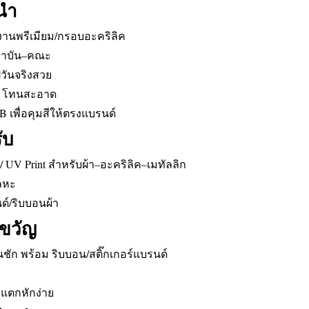
ะนำ
ะงานพรีเมียม/กรอบอะคริลิค
สถาบัน–คณะ
ปวันจริงสวย
คม โทนสะอาด
 เพื่อคุมสีให้ตรงแบรนด์
ับ
น / UV Print สำหรับผ้า–อะคริลิค–เมทัลลิก
โลหะ
นด์/ริบบอนผ้า
งขวัญ
ชัก พร้อม ริบบอน/สติ๊กเกอร์แบรนด์
แตกหักง่าย