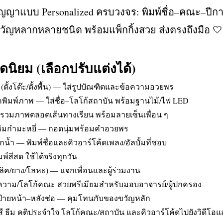
ญญาแบบ Personalized ครบวงจร: พิมพ์ชื่อ–คณะ–ปีกา
ญหลากหลายชนิด พร้อมแพ็กกิ้งสวย ส่งตรงถึงมือ 🤍
นิยม (เลือกปรับแต่งได้)
(ตั้งโต๊ะ/ตั้งพื้น) — ใส่รูปบัณฑิตและข้อความอวยพร
ลิคพิมพ์ภาพ — ใส่ชื่อ–โลโก้สถาบัน พร้อมฐานไม้/ไฟ LED
— รวมภาพตลอดเส้นทางเรียน พร้อมลายเซ็นเพื่อน ๆ
าห่มกำมะหยี่ — กอดนุ่มพร้อมคำอวยพร
น้ำ — พิมพ์ชื่อและคิวอาร์โค้ดเพลง/อัลบั้มที่ชอบ
พ์สีสด ใช้ได้จริงทุกวัน
ะคริลิค/ยาง/โลหะ) — แจกเพื่อนและผู้ร่วมงาน
้อความ/โลโก้คณะ สวยพรีเมียมสำหรับมอบอาจารย์/ผู้ปกครอง
 ป้ายหน้า–หลังช่อ — คุมโทนกับของขวัญหลัก
นต์ สี ธีม คติประจำใจ โลโก้คณะ/สถาบัน และคิวอาร์โค้ดไปยังวิดีโ