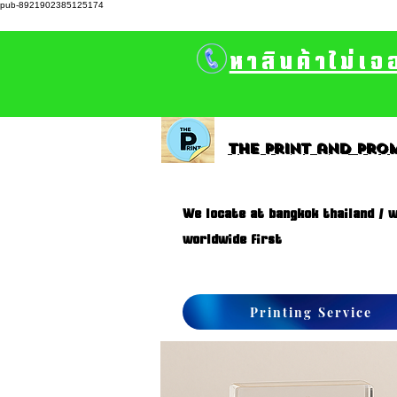
pub-8921902385125174
หาสินค้าไม่เจ
The print and prom
We locate at bangkok thailand / w
worldwide first
Printing Service