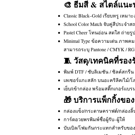
🎨 ธีมสี & สไตล์แน
Classic Black–Gold เรียบหรู เหมา
School Color Match จับคู่สีประจำ
Pastel Cheer โทนอ่อน สดใส ถ่ายรู
Minimal Type ข้อความเด่น ภาพ
สามารถระบุ Pantone / CMYK / RGB
🧵 วัสดุ/เทคนิคที่รองร
พิมพ์ DTF / ซับลิเมชัน / ซิลค์สกรี
เลเซอร์แกะสลัก บนอะคริลิค/ไม้/
เย็บ/เข้ากล่อง พร้อมสติ๊กเกอร์แบร
🎁 บริการแพ็กกิ้งขอ
กล่องแข็ง/กระดาษคราฟต์/กล่องลิ้น
การ์ดอวยพรพิมพ์ชื่อผู้รับ–ผู้ให้
บับเบิล/โฟมกันกระแทกสำหรับของ