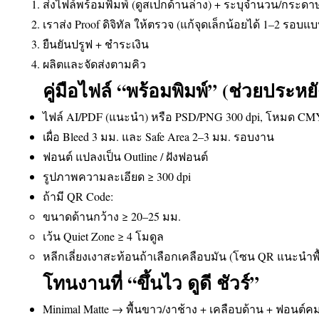
ส่งไฟล์พร้อมพิมพ์ (ดูสเปกด้านล่าง) + ระบุจำนวน/กระดา
เราส่ง Proof ดิจิทัล ให้ตรวจ (แก้จุดเล็กน้อยได้ 1–2 รอบแ
ยืนยันปรูฟ + ชำระเงิน
ผลิตและจัดส่งตามคิว
คู่มือไฟล์ “พร้อมพิมพ์” (ช่วยประห
ไฟล์ AI/PDF (แนะนำ) หรือ PSD/PNG 300 dpi, โหมด C
เผื่อ Bleed 3 มม. และ Safe Area 2–3 มม. รอบงาน
ฟอนต์ แปลงเป็น Outline / ฝังฟอนต์
รูปภาพความละเอียด ≥ 300 dpi
ถ้ามี QR Code:
ขนาดด้านกว้าง ≥ 20–25 มม.
เว้น Quiet Zone ≥ 4 โมดูล
หลีกเลี่ยงเงาสะท้อนถ้าเลือกเคลือบมัน (โซน QR แนะนำพื
โทนงานที่ “ขึ้นไว ดูดี ชัวร์”
Minimal Matte → พื้นขาว/งาช้าง + เคลือบด้าน + ฟอนต์ค