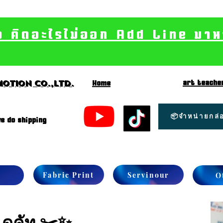
อ คิดอะไรไม่ออก Add Line มาหา เ
art teache
otion CO.,Ltd.
Home
📦จำหน่ายกล่อ
e do shipping
Fabric Print
Servinour
O
์ไดคัท ✂️✨