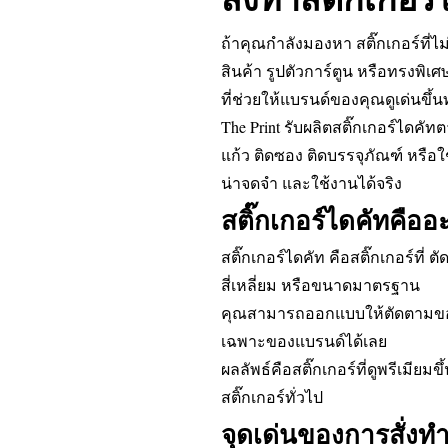
ถ้าคุณกำลังมองหา สติ๊กเกอร์ที่ไม
สินค้า รูปตัวการ์ตูน หรือทรงพิเ
ที่ช่วยให้แบรนด์ของคุณดูเด่นขึ้น
The Print รับผลิตสติ๊กเกอร์ไดคัท
แก้ว ติดซอง ติดบรรจุภัณฑ์ หรื
น่าจดจำ และใช้งานได้จริง
สติ๊กเกอร์ไดคัทคืออ
สติ๊กเกอร์ไดคัท คือสติ๊กเกอร์ที
สี่เหลี่ยม หรือขนาดมาตรฐาน
คุณสามารถออกแบบให้ตัดตามขอบ
เฉพาะของแบรนด์ได้เลย
ผลลัพธ์คือสติ๊กเกอร์ที่ดูพรีเมียม
สติ๊กเกอร์ทั่วไป
จุดเด่นของการสั่งทำ