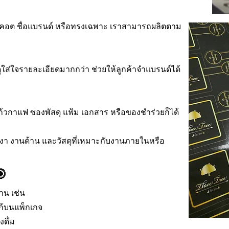
มาสคอต ชื่อแบรนด์ หรือทรงเฉพาะ เราสามารถผลิตตาม
ักดูใส่ใจรายละเอียดมากกว่า ช่วยให้ลูกค้าจำแบรนด์ได้
ก้วกาแฟ ซองพัสดุ แฟ้ม เอกสาร หรือของชำร่วยก็ได้
เงา งานด้าน และวัสดุที่เหมาะกับงานภายในหรือ
🎯
าน เช่น
ก้บนแพ็กเกจ
งดื่ม