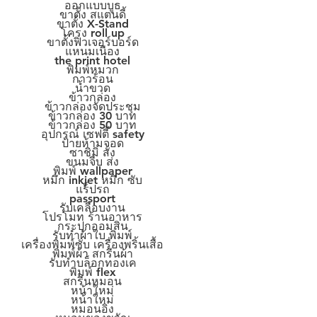
ออกแบบบูธ
ขาตั้ง สแตนดี้
ขาตั้ง X-Stand
โครง roll up
ขาตั้งฟิวเจอร์บอร์ด
แหนมเนือง
the print hotel
พิมพ์หมวก
กาวร้อน
น้ำขวด
ข้าวกล่อง
ข้าวกล่องจัดประชุม
ข้าวกล่อง 30 บาท
ข้าวกล่อง 50 บาท
อุปกรณ์ เซฟตี้ safety
ป้ายห้ามจอด
ซาชิมิ สั่ง
ขนมจีบ ส่ง
พิมพ์ wallpaper
หมึก inkjet หมึก ซับ
แร็ปรถ
passport
รับเคลือบงาน
โปรโมท ร้านอาหาร
กระปุกออมสิน
รับทำผ้าใบ พิมพ์
เครื่องพิมพ์ซับ เครื่องพริ้นเสื้อ
พิมพ์ผ้า สกรีนผ้า
รับทำบล็อกทองเค
พิมพ์ flex
สกรีนหมอน
หน้าใหม่
หน้าใหม่
หมอนอิง