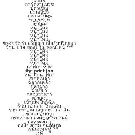
ผ้าบัฟ
การ์ดงานบวช
บัตรเชิญ
ม่านญี่ปุ่น
การ์ดงานศพ
ขาย/เช่าที่
ผ้ายันต์
หน้าใหม่
หน้าใหม่
หน้าใหม่
หน้าใหม่
ของขวัญรับปริญญา เสื้อรับปริญญา
ร้าน ขาย ของขวัญ ออนไลน์ ***
หน้าใหม่
หน้าใหม่
หน้าใหม่
หน้าใหม่
นาฬิกา ชีวิต
the print job
หน้าปัดนาฬิกา
สเกลเหล้า
ฉลากเหล้า
บัตรฝาก
ผ้าเชียร์
กล่องอาหาร
เข้าเล่ม
เข้าเล่มใกล้ฉัน
ร้าน เข้าเล่ม ใกล้ ฉัน
ร้าน เข้าเล่ม เอกสาร ใกล้ ฉัน
เข้าเล่มสันกาว
กระเป๋าผ้า ถุงผ้า สปันบอนด์
ถุงหูรูดสีดำ
ถุงผ้า สปันบอนด์หูรูด
กล่องเทชชู่
เวที