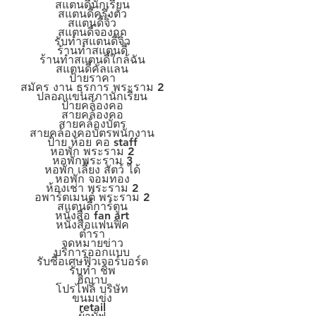
สแตนดี้นักเรียน
สแตนดี้ครึ่งตัว
สแตนดี้จิ๋ว
สแตนดี้จองกุก
รับทำสแตนดี้จิ๋ว
ร้านทำสแตนดี้
ร้านทำสแตนดี้ใกล้ฉัน
สแตนดี้คัลแลน
ป้ายราคา
สมัคร งาน ธุรการ พระราม 2
ปลอกแขนสภานักเรียน
้ป้ายคล้องคอ
สายคล้องคอ
สายคล้องบัตร
สายคล้องคอบัตรพนักงาน
ป้าย ห้อย คอ staff
หอพัก พระราม 2
หอพักพระราม 3
หอพัก เลี้ยง สัตว์ ได้
หอพัก จอมทอง
ห้องเช่า พระราม 2
อพาร์ตเมนต์ พระราม 2
สแตนดี้การ์ตูน
หนังสือ fan art
หนังสือแฟนฟิค
ตำรา
จดหมายข่าว
บริการออกแบบ
รับซื้อเศษฟิวเจอร์บอร์ด
รับทำ ชิพ
ฮิญาบ
โปรไฟล์ บริษัท
ขนมเข่ง
retail