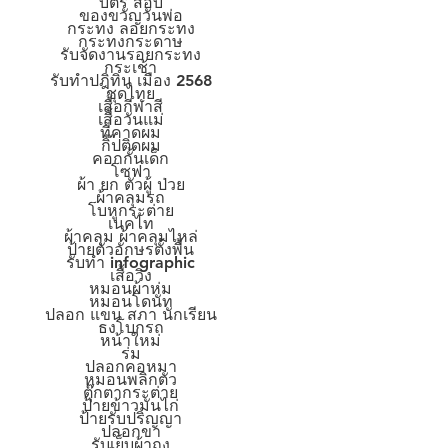
บัตร สอบ
ของขวัญวันพ่อ
กระทง ลอยกระทง
กระทงกระดาษ
รับจัดงานรอยกระทง
กระเช้า
รับทำปฎิทิน เมือง 2568
ชุดไทย
เสื้อกีฬาสี
เสื้อวันแม่
ที่คาดผม
กิ๊ปติดผม
คอกกั้นเด็ก
โซฟา
ผ้า ยก ตัวผู้ ป่วย
ผ้าคลุมรถ
โบหูกระต่าย
เนคไท
ผ้าคลุม ผ้าคลุมไหล่
ป้ายตัวอักษรตั้งพื้น
รับทำ infographic
เสื้อวิ่ง
หมอนผ้าห่ม
หมอนโดนัท
ปลอก แขน สภา นักเรียน
ธงโบกรถ
หน้าใหม่
ร่ม
ปลอกคอหมา
หมอนพลิกตัว
ตุ๊กตากระต่าย
ป้ายข้าวมันไก่
ป้ายรับปริญญา
ปลอกขา
รับเย็บผ้าถุง