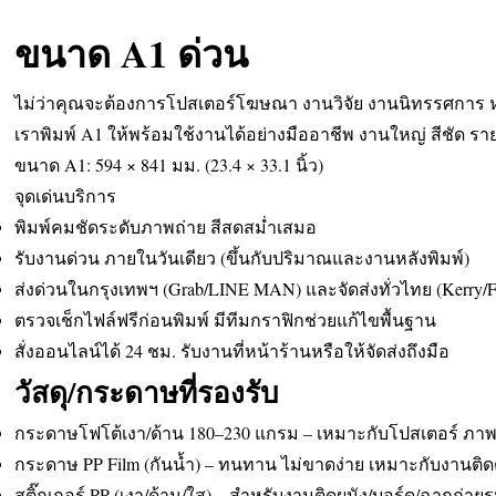
ขนาด A1 ด่วน
ไม่ว่าคุณจะต้องการโปสเตอร์โฆษณา งานวิจัย งานนิทรรศการ ห
เราพิมพ์ A1 ให้พร้อมใช้งานได้อย่างมืออาชีพ งานใหญ่ สีชัด ร
ขนาด A1: 594 × 841 มม. (23.4 × 33.1 นิ้ว)
จุดเด่นบริการ
พิมพ์คมชัดระดับภาพถ่าย สีสดสม่ำเสมอ
รับงานด่วน ภายในวันเดียว (ขึ้นกับปริมาณและงานหลังพิมพ์)
ส่งด่วนในกรุงเทพฯ (Grab/LINE MAN) และจัดส่งทั่วไทย (Kerry/F
ตรวจเช็กไฟล์ฟรีก่อนพิมพ์ มีทีมกราฟิกช่วยแก้ไขพื้นฐาน
สั่งออนไลน์ได้ 24 ชม. รับงานที่หน้าร้านหรือให้จัดส่งถึงมือ
วัสดุ/กระดาษที่รองรับ
กระดาษโฟโต้เงา/ด้าน 180–230 แกรม – เหมาะกับโปสเตอร์ ภ
กระดาษ PP Film (กันน้ำ) – ทนทาน ไม่ขาดง่าย เหมาะกับงานติด
สติ๊กเกอร์ PP (เงา/ด้าน/ใส) – สำหรับงานติดผนัง/บอร์ด/ฉากถ่ายร