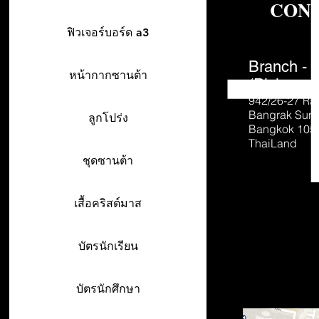
CON
ฟิวเจอร์บอร์ด a3
Branch - 
หน้ากากซานต้า
(Pick-up o
942/26-27
Ra
Bangrak Sur
ลูกโปร่ง
Bangkok 105
ThaiLand
ชุดซานต้า
เสื้อคริสต์มาส
บัตรนักเรียน
บัตรนักศึกษา