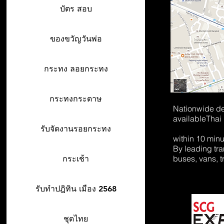
บัตร สอบ
ของขวัญวันพ่อ
กระทง ลอยกระทง
กระทงกระดาษ
Nationwide de
available
Thai
รับจัดงานรอยกระทง
within 10 min
By leading tr
buses, vans, t
กระเช้า
รับทำปฎิทิน เมือง 2568
ชุดไทย