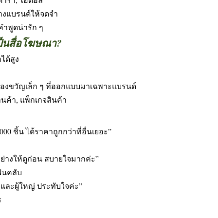
้างแบรนด์ให้จดจำ
คำพูดน่ารัก ๆ
ป็นสื่อโฆษณา?
ได้สูง
วยของขวัญเล็ก ๆ ที่ออกแบบมาเฉพาะแบรนด์
นค้า, แพ็กเกจสินค้า
0 ชิ้น ได้ราคาถูกกว่าที่อื่นเยอะ”
ย่างให้ดูก่อน สบายใจมากค่ะ”
ฟนคลับ
กและผู้ใหญ่ ประทับใจค่ะ”
ร