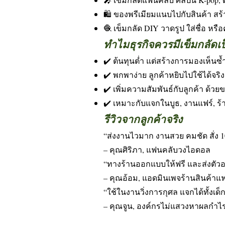
🛍️ ของพรีเมียมแนบไปกับสินค้า สร
🧶 เข็มกลัด DIY วาดรูป ใส่ชื่อ หรือ
ทำไมธุรกิจควรมีเข็มกลัดเ
✔️ ต้นทุนต่ำ แต่สร้างการมองเห็นซ้ำ
✔️ พกพาง่าย ลูกค้าหยิบไปใช้ได้จริง
✔️ เพิ่มความสัมพันธ์กับลูกค้า ด้
✔️ เหมาะกับแจกในบูธ, งานแฟร์, ร้า
รีวิวจากลูกค้าจริง
“ส่งงานไวมาก งานสวย คมชัด สั่ง 100
– คุณศิริภา, แฟนคลับวงไอดอล
“ทางร้านออกแบบให้ฟรี และส่งตัวอ
– คุณอ้อม, แอดมินเพจร้านสินค้าแ
“ใช้ในงานวิ่งการกุศล แจกได้ทั้งเด็
– คุณจูน, องค์กรไม่แสวงหาผลกำไ