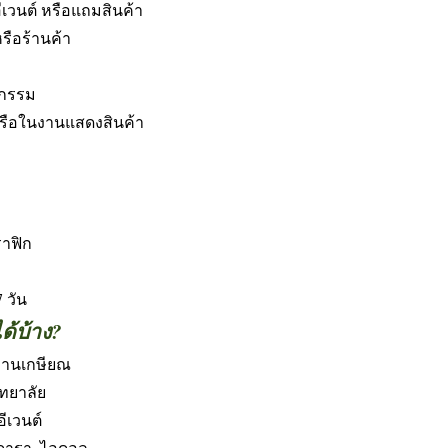
ีเวนต์ หรือแถมสินค้า
รือร้านค้า
จกรรม
หรือในงานแสดงสินค้า
ราฟิก
 วัน
ด้บ้าง?
 งานเกษียณ
ทยาลัย
ีเวนต์
 ดารา, ไอดอล