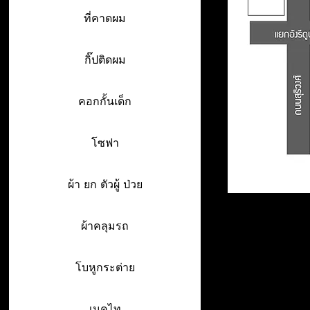
ที่คาดผม
กิ๊ปติดผม
คอกกั้นเด็ก
โซฟา
ผ้า ยก ตัวผู้ ป่วย
ผ้าคลุมรถ
โบหูกระต่าย
เนคไท