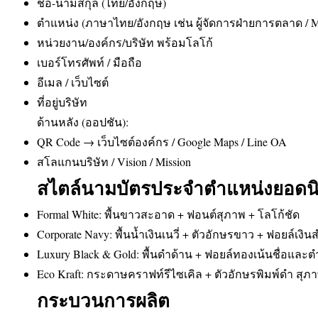
ชื่อ-นามสกุล (ไทย/อังกฤษ)
ตำแหน่ง (ภาษาไทย/อังกฤษ เช่น ผู้จัดการฝ่ายการตลาด / M
หน่วยงาน/องค์กร/บริษัท พร้อมโลโก้
เบอร์โทรศัพท์ / มือถือ
อีเมล / เว็บไซต์
ที่อยู่บริษัท
ด้านหลัง (ออปชัน):
QR Code → เว็บไซต์องค์กร / Google Maps / Line OA
สโลแกนบริษัท / Vision / Mission
สไตล์นามบัตรประจำตำแหน่งยอดน
Formal White: พื้นขาวสะอาด + ฟอนต์สุภาพ + โลโก้ชัด
Corporate Navy: พื้นน้ำเงินเนวี่ + ตัวอักษรขาว + ฟอยล์เง
Luxury Black & Gold: พื้นดำด้าน + ฟอยล์ทองเน้นชื่อและ
Eco Kraft: กระดาษคราฟท์รีไซเคิล + ตัวอักษรพิมพ์ดำ สุภา
กระบวนการผลิต