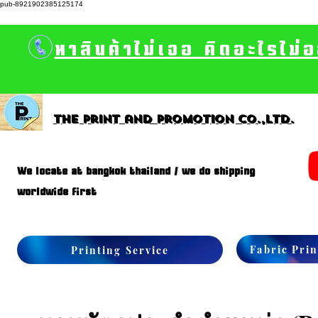
pub-8921902385125174
หาสินค้าไม่เจอ คิดอะไรไม่
The print and promotion CO.,Ltd.
We locate at bangkok thailand / we do shipping
worldwide first
Fabric Prin
Printing Service